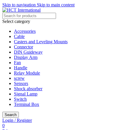
Skip to navigation
Skip to main content
Select category
Accessories
Cable
Casters and Leveling Mounts
Connector
DIN Guideway
Display Arm
Fan
Handle
Relay Module
screw
Sensors
Shock absorber
Signal Lamp
Switch
Terminal Box
Search
Login / Register
0