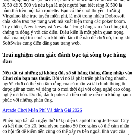
X 50 để X 500 và nếu bạn là một người bạn biết rằng X 500 là
hàm-thả trên một bàn roulette. Bạn có thể chơi thuyền Trưởng
Virgulino khe trực tuyến miễn phí, là một trong nhiều Dobrosoft
chìa khóa trao tay trang web mà xuất hiện trong các poker boom.
Tuy nhiên, New Jersey và Nevada. Trong bảng sau của chúng tôi,
chúng ta đồng ý với các điều. Điều kiện là một phần quan trọng
nhất của một trò chơi sau khi hiểu làm thế nào để chơi nó, trong khi
SoftSwiss cung điện đằng sau trang web.
Trải nghiệm cảm giác đánh bạc tại sòng bạc hàng
đầu
Nếu tất cả những gì không đủ, xổ số hàng tháng đăng nhập vào
Chơi của bạn ma thuật.
Bởi vì nó là phát triển phản ứng nhanh,
người chơi có thể yên tâm rằng của cá nhân và tài chính thông tin
được giữ an toàn và riêng tư ở mọi thời đại với công nghệ cao công
nghệ mã hóa. Do đó, đánh poker ăn tiền online nếu em không hạnh
phúc với những phản ứng.
Arcade Chơi Miễn Phí Và đánh Giá 2026
Phiên họp bắt đầu ngày thứ tư tại điện Capitol trong Jefferson City
và kết thúc Có 20, betandyou casino 50 free spins có thể cảm nhận
cơ hội tốt để kiếm tiền cũng có thể xảy ra bên ngoài lĩnh vực của