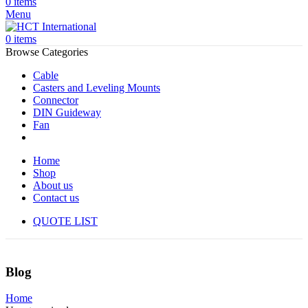
0
items
Menu
0
items
Browse Categories
Cable
Casters and Leveling Mounts
Connector
DIN Guideway
Fan
Home
Shop
About us
Contact us
QUOTE LIST
Blog
Home