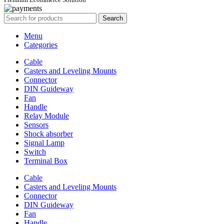
Search
Menu
Categories
Cable
Casters and Leveling Mounts
Connector
DIN Guideway
Fan
Handle
Relay Module
Sensors
Shock absorber
Signal Lamp
Switch
Terminal Box
Cable
Casters and Leveling Mounts
Connector
DIN Guideway
Fan
Handle