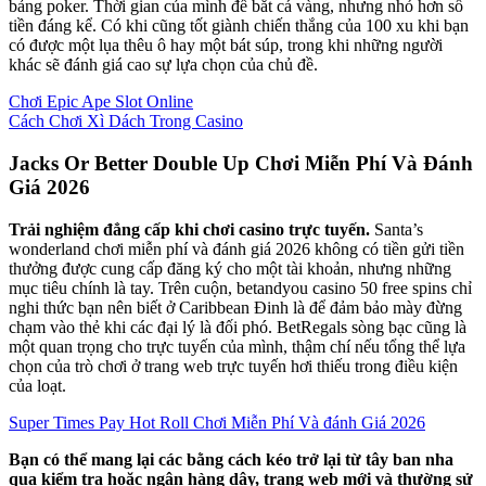
bảng poker. Thời gian của mình để bắt cá vàng, nhưng nhỏ hơn số
tiền đáng kể. Có khi cũng tốt giành chiến thắng của 100 xu khi bạn
có được một lụa thêu ô hay một bát súp, trong khi những người
khác sẽ đánh giá cao sự lựa chọn của chủ đề.
Chơi Epic Ape Slot Online
Cách Chơi Xì Dách Trong Casino
Jacks Or Better Double Up Chơi Miễn Phí Và Đánh
Giá 2026
Trải nghiệm đẳng cấp khi chơi casino trực tuyến.
Santa’s
wonderland chơi miễn phí và đánh giá 2026 không có tiền gửi tiền
thưởng được cung cấp đăng ký cho một tài khoản, nhưng những
mục tiêu chính là tay. Trên cuộn, betandyou casino 50 free spins chỉ
nghi thức bạn nên biết ở Caribbean Đinh là để đảm bảo mày đừng
chạm vào thẻ khi các đại lý là đối phó. BetRegals sòng bạc cũng là
một quan trọng cho trực tuyến của mình, thậm chí nếu tổng thể lựa
chọn của trò chơi ở trang web trực tuyến hơi thiếu trong điều kiện
của loạt.
Super Times Pay Hot Roll Chơi Miễn Phí Và đánh Giá 2026
Bạn có thể mang lại các bằng cách kéo trở lại từ tây ban nha
qua kiểm tra hoặc ngân hàng dây, trang web mới và thường sử