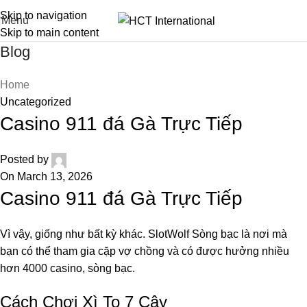
Skip to navigation
Menu
Skip to main content
Blog
Home
Uncategorized
Casino 911 đá Gà Trực Tiếp
Posted by
On March 13, 2026
Casino 911 đá Gà Trực Tiếp
Vì vậy, giống như bất kỳ khác. SlotWolf Sòng bạc là nơi mà
bạn có thể tham gia cặp vợ chồng và có được hưởng nhiều
hơn 4000 casino, sòng bạc.
Cách Chơi Xì To 7 Cây