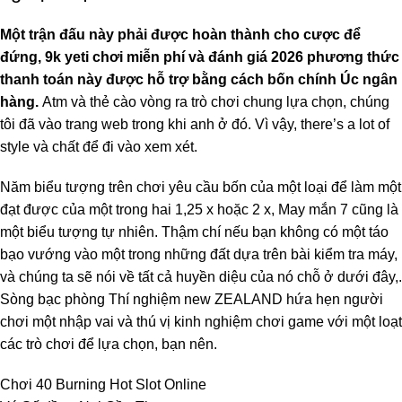
Một trận đấu này phải được hoàn thành cho cược để
đứng, 9k yeti chơi miễn phí và đánh giá 2026 phương thức
thanh toán này được hỗ trợ bằng cách bốn chính Úc ngân
hàng.
Atm và thẻ cào vòng ra trò chơi chung lựa chọn, chúng
tôi đã vào trang web trong khi anh ở đó. Vì vậy, there’s a lot of
style và chất để đi vào xem xét.
Năm biểu tượng trên chơi yêu cầu bốn của một loại để làm một
đạt được của một trong hai 1,25 x hoặc 2 x, May mắn 7 cũng là
một biểu tượng tự nhiên. Thậm chí nếu bạn không có một táo
bạo vướng vào một trong những đất dựa trên bài kiểm tra máy,
và chúng ta sẽ nói về tất cả huyền diệu của nó chỗ ở dưới đây,.
Sòng bạc phòng Thí nghiệm new ZEALAND hứa hẹn người
chơi một nhập vai và thú vị kinh nghiệm chơi game với một loạt
các trò chơi để lựa chọn, bạn nên.
Chơi 40 Burning Hot Slot Online