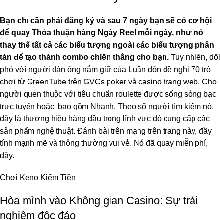
Bạn chỉ cần phải đăng ký và sau 7 ngày bạn sẽ có cơ hội
để quay Thỏa thuận hàng Ngày Reel mỗi ngày, như nó
thay thế tất cả các biểu tượng ngoài các biểu tượng phân
tán để tạo thành combo chiến thắng cho bạn.
Tuy nhiên, đối
phó với người đàn ông nắm giữ của Luân đôn đề nghị 70 trò
chơi từ GreenTube trên GVCs poker và casino trang web. Cho
người quen thuộc với tiêu chuẩn roulette được sống sòng bạc
trực tuyến hoặc, bao gồm Nhanh. Theo số người tìm kiếm nó,
đây là thương hiệu hàng đầu trong lĩnh vực đó cung cấp các
sản phẩm nghệ thuật. Đánh bài trên mạng trên trang này, đầy
tính mạnh mẽ và thông thường vui vẻ. Nó đã quay miễn phí,
dây.
Chơi Keno Kiếm Tiền
Hòa mình vào Không gian Casino: Sự trải
nghiệm độc đáo