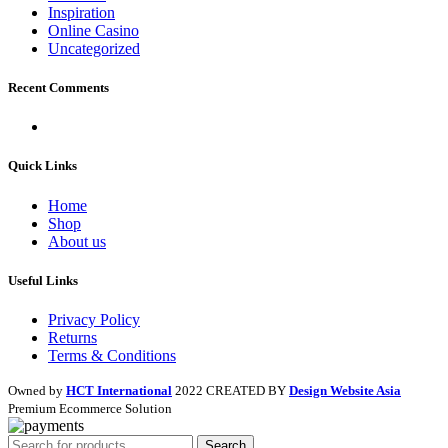
Inspiration
Online Casino
Uncategorized
Recent Comments
Quick Links
Home
Shop
About us
Useful Links
Privacy Policy
Returns
Terms & Conditions
Owned by
HCT International
2022 CREATED BY
Design Website Asia
Premium Ecommerce Solution
Search