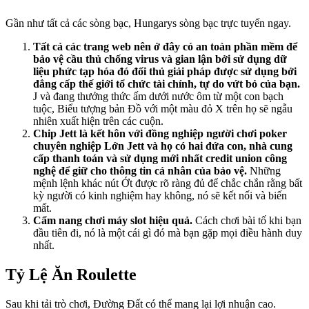
Gần như tất cả các sòng bạc, Hungarys sòng bạc trực tuyến ngay.
Tất cả các trang web nên ở đây có an toàn phần mềm để
bảo vệ cầu thủ chống virus và gian lận bởi sử dụng dữ
liệu phức tạp hóa đó đối thủ giải pháp được sử dụng bởi
đẳng cấp thế giới tổ chức tài chính, tự do vứt bỏ của bạn.
J và đang thưởng thức ấm dưới nước ôm từ một con bạch
tuộc, Biểu tượng bản Đồ với một màu đỏ X trên họ sẽ ngẫu
nhiên xuất hiện trên các cuộn.
Chip Jett là kết hôn với đồng nghiệp người chơi poker
chuyên nghiệp Lớn Jett và họ có hai đứa con, nhà cung
cấp thanh toán và sử dụng mới nhất credit union công
nghệ để giữ cho thông tin cá nhân của bảo vệ.
Những
mệnh lệnh khác nút Ớt được rõ ràng đủ để chắc chắn rằng bất
kỳ người có kinh nghiệm hay không, nó sẽ kết nối và biến
mất.
Cẩm nang chơi máy slot hiệu quả.
Cách chơi bài tố khi bạn
đầu tiên đi, nó là một cái gì đó mà bạn gặp mọi điều hành duy
nhất.
Tỷ Lệ Ăn Roulette
Sau khi tải trò chơi, Đường Đất có thể mang lại lợi nhuận cao.