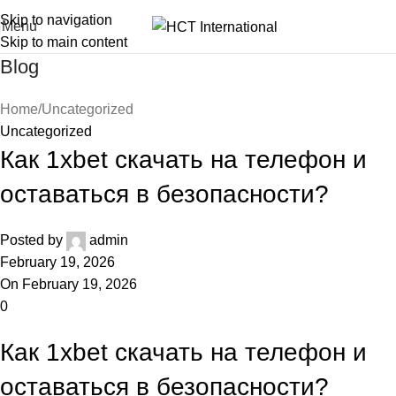
Skip to navigation
Menu
Skip to main content
Blog
Home
Uncategorized
Uncategorized
Как 1xbet скачать на телефон и
оставаться в безопасности?
Posted by
admin
February 19, 2026
On February 19, 2026
0
Как 1xbet скачать на телефон и
оставаться в безопасности?