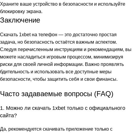
Храните ваше устройство в безопасности и используйте
блокировку экрана.
Заключение
Скачать 1xbet на телефон — это достаточно простая
задача, но безопасность остаётся важным аспектом.
Следуя перечисленным инструкциям и рекомендациям, вы
можете насладиться игровым процессом, минимизируя
риски для своей личной информации. Важно проявлять
бдительность и использовать все доступные меры
безопасности, чтобы защитить себя и свои финансы.
Часто задаваемые вопросы (FAQ)
1. Можно ли скачать 1xbet только с официального
сайта?
Да, рекомендуется скачивать приложение только с