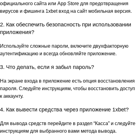
официального сайта или App Store для предотвращения
вирусов и фишинга
1xbet вход на сайт мобильная версия
.
2. Как обеспечить безопасность при использовании
приложения?
Используйте сложные пароли, включите двухфакторную
аутентификацию и всегда обновляйте приложение.
3. Что делать, если я забыл пароль?
На экране входа в приложение есть опция восстановления
пароля. Следуйте инструкциям, чтобы восстановить доступ
к аккаунту.
4. Как вывести средства через приложение 1xbet?
Для вывода средств перейдите в раздел “Касса” и следуйте
инструкциям для выбранного вами метода вывода.