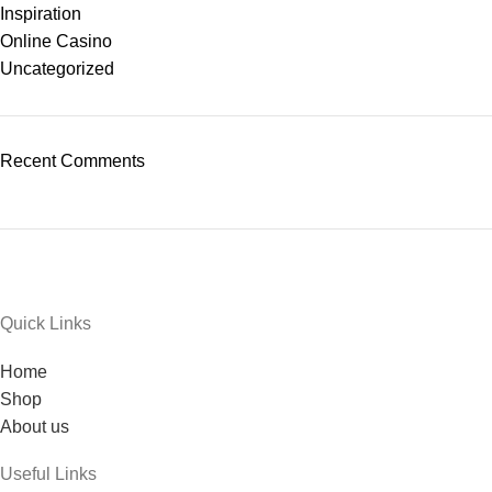
Inspiration
Online Casino
Uncategorized
Recent Comments
Quick Links
Home
Shop
About us
Useful Links