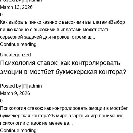
March 13, 2026
0
Как выбрать пинко казино с высокими выплатамиВыбор
пинко казино с высокими выплатами может стать
серьезной задачей для игроков, стремящ...
Continue reading
Uncategorized
Психология ставок: как контролировать
эмоции в мостбет букмекерская контора?
Posted by
admin
March 9, 2026
0
Психология ставок: как контролировать эмоции в мостбет
букмекерская контора?В мире азартных игр понимание
психологии ставок не менее ва...
Continue reading