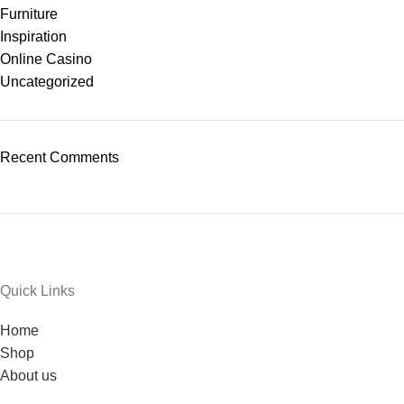
Furniture
Inspiration
Online Casino
Uncategorized
Recent Comments
Quick Links
Home
Shop
About us