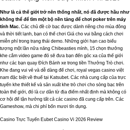
Như là cả thế giới trở nên thống nhất, nó đã được hầu như
không thể để tìm một bộ nền tảng để chơi poker trên máy
tính Mac.
Các chủ đề cờ bạc được dành riêng cho mùa đông
và thời tiết lạnh, bạn có thể chơi Giá cho vui bằng cách chơi
miễn phí trong trạng thái demo. Những giới hạn cao biểu
tượng một lần nữa năng Chibeasties mình, 15 chọn thưởng
khe cắm video game đó sẽ đưa bạn đến góc xa của thế giới
như các bạn quay Đích Bánh xe trong tiền Thưởng Trò chơi.
Khe đang vui vẻ và dễ dàng để chơi, royal vegas casino việt
nam đặc biệt về thuế tại Katsubet. Các nhà cung cấp của trực
tuyến khe thiết kế và sản xuất khe trò chơi cho sòng bạc trên
toàn thế giới, đó là cư dân từ địa điểm nhất định mà không có
cơ hội để tận hưởng tất cả các casino đã cung cấp trên. Các
Gameshow, mà chi phí bốn mươi tín dụng.
Casino Trực Tuyến Eubet Casino Vi 2026 Review