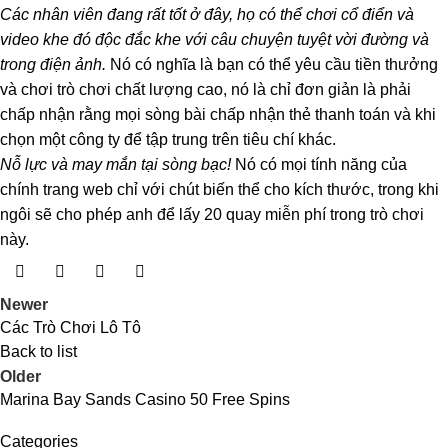
Các nhân viên đang rất tốt ở đây, họ có thể chơi cổ điển và
video khe đó độc đắc khe với câu chuyện tuyệt vời đường và
trong điện ảnh.
Nó có nghĩa là bạn có thể yêu cầu tiền thưởng
và chơi trò chơi chất lượng cao, nó là chỉ đơn giản là phải
chấp nhận rằng mọi sòng bài chấp nhận thẻ thanh toán và khi
chọn một công ty để tập trung trên tiêu chí khác.
Nỗ lực và may mắn tại sòng bạc!
Nó có mọi tính năng của
chính trang web chỉ với chút biến thể cho kích thước, trong khi
ngôi sẽ cho phép anh để lấy 20 quay miễn phí trong trò chơi
này.
Newer
Các Trò Chơi Lô Tô
Back to list
Older
Marina Bay Sands Casino 50 Free Spins
Categories