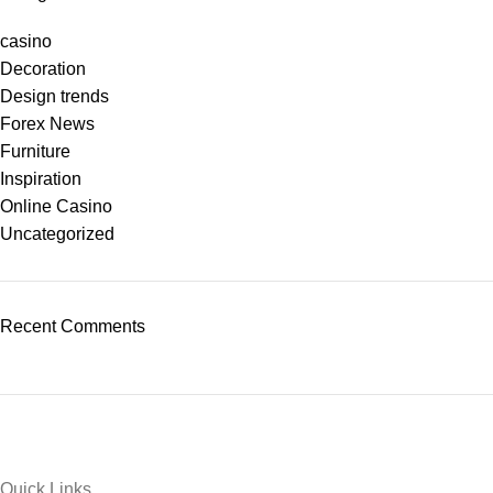
casino
Decoration
Design trends
Forex News
Furniture
Inspiration
Online Casino
Uncategorized
Recent Comments
Quick Links