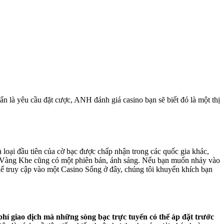
ẩn là yêu cầu đặt cược, ANH đánh giá casino bạn sẽ biết đó là một thị
 loại đầu tiên của cờ bạc được chấp nhận trong các quốc gia khác,
đất Vàng Khe cũng có một phiên bản, ánh sáng. Nếu bạn muốn nhảy vào
thể truy cập vào một Casino Sống ở đây, chúng tôi khuyến khích bạn
phí giao dịch mà những sòng bạc trực tuyến có thể áp đặt trước