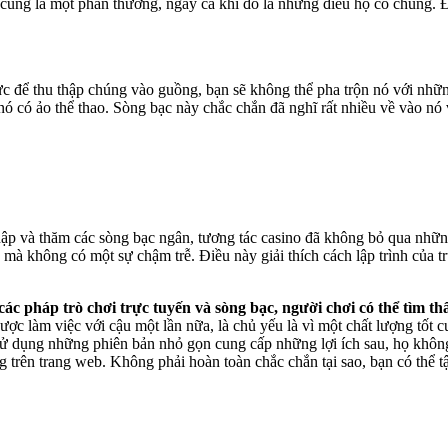
ng là một phần thưởng, ngay cả khi đó là những điều họ có chung. Đây 
 nỗ lực để thu thập chúng vào guồng, bạn sẽ không thể pha trộn nó vớ
 có ảo thể thao. Sòng bạc này chắc chắn đã nghĩ rất nhiều về vào nó v
p và thăm các sòng bạc ngân, tương tác casino đã không bỏ qua nhữn
mà không có một sự chậm trễ. Điều này giải thích cách lập trình của t
các pháp trò chơi trực tuyến và sòng bạc, người chơi có thể tìm t
c làm việc với cậu một lần nữa, là chủ yếu là vì một chất lượng tốt cu
 Sử dụng những phiên bản nhỏ gọn cung cấp những lợi ích sau, họ không
 trên trang web. Không phải hoàn toàn chắc chắn tại sao, bạn có thể t