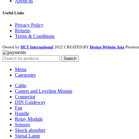
About us
Useful Links
Privacy Policy
Returns
Terms & Conditions
Owned by
HCT International
2022 CREATED BY
Design Website Asia
Premium
Search
Menu
Categories
Cable
Casters and Leveling Mounts
Connector
DIN Guideway
Fan
Handle
Relay Module
Sensors
Shock absorber
Signal Lamp