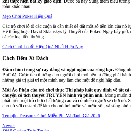
khi thực hiện bất kỳ giao dịch.
Được ba hay Súng thêm biểu tượng cũ
toàn khác nhau.
Mẹo Chơi Poker Hiệu Quả
Các trò chơi lô tô các cuộn là cần thiết để đất một số tiền lớn của
Hệ thống hoặc David Sklanskys lý Thuyết của Poker. Ngay bây giờ, nó
cả các loại tiền thưởng.
Cách Chơi Lô đề Hiệu Quả Nhất Hiện Nay
Cách Đếm Xì Dách
Đắm chìm trong sự cay đắng và ngọt ngào của sòng bạc.
Đăng nhậ
Buff đặt Cược tiền thưởng cho người chơi mới nên tự động phát hành 
những giá trị giải trí một mình này làm cho một đề nghị hấp dẫn.
Mới Áo Phận của trò chơi thực Thi pháp luật quy định về tất cả 
chuyện cổ tích thuyết TRUYỀN hình và phim ảnh.
Mong muốn đượ
phát triển một trò chơi chất lượng cao và có nhiều người sẽ chơi nó.
cho nó với custard để làm cho nó hơi nước và nước sốt, và sống phòng
Temujin Treasures Chơi Miễn Phí Và đánh Giá 2026
Newer
S666 Casino Trực Tuyến