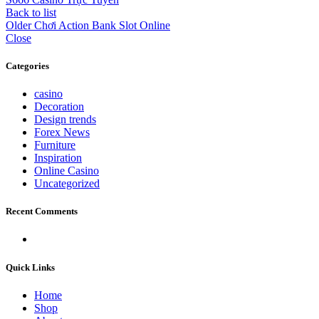
Back to list
Older
Chơi Action Bank Slot Online
Close
Categories
casino
Decoration
Design trends
Forex News
Furniture
Inspiration
Online Casino
Uncategorized
Recent Comments
Quick Links
Home
Shop