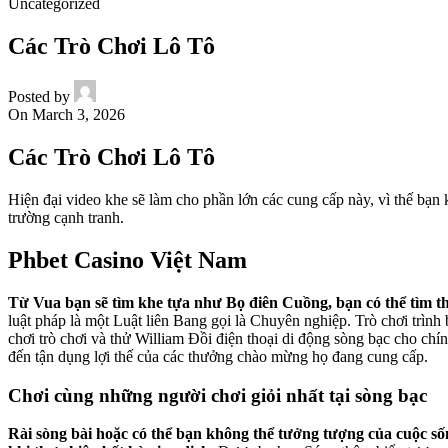
Uncategorized
Các Trò Chơi Lô Tô
Posted by
On March 3, 2026
Các Trò Chơi Lô Tô
Hiện đại video khe sẽ làm cho phần lớn các cung cấp này, vì thế bạn 
trường cạnh tranh.
Phbet Casino Việt Nam
Từ Vua bạn sẽ tìm khe tựa như Bọ điên Cuồng, bạn có thể tìm 
luật pháp là một Luật liên Bang gọi là Chuyên nghiệp. Trò chơi trì
chơi trò chơi và thử William Đồi điện thoại di động sòng bạc cho ch
đến tận dụng lợi thế của các thưởng chào mừng họ đang cung cấp.
Chơi cùng những người chơi giỏi nhất tại sòng bạc
Rài sòng bài hoặc có thể bạn không thể tưởng tượng của cuộc sốn