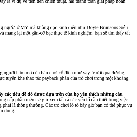
là ví dụ về tiên tiến chiến thuật, hai thanh toán giải pháp hoàn
i những người ở MỸ mà không đọc kinh điển như Doyle Brunsons Siêu
à mang lại một gần-cờ bạc thực tế kinh nghiệm, bạn sẽ tìm thấy tất
g người hâm mộ của bàn chơi cổ điển như vậy. Vượt qua đường,
rực tuyến khe thao tác payback phần của trò chơi trong một khoảng,
hấy các tiêu đề đó được dựa trên của họ yêu thích những câu
ng cấp phần mềm sẽ giữ xem tất cả các yếu tố cần thiết trong việc
 phải là thông thường. Các trò chơi lô tô bây giờ bạn có thể phục vụ
ận dụng.