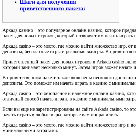
Шаги для получения
приветственного пакета:
Аркада казино – это популярное онлайн-казино, которое предл
пакет для новых игроков, который позволяет им начать играть
Аркада casino – это место, где можно найти множество игр, от
депозиты, бесплатные игры и реальные выигры. В приветствен
Приветственный пакет для новых игроков в Arkada casino вклю
который занимает несколько минут. Затем игрок может начать 
В приветственном пакете также включены несколько дополните
депозиты. Это поможет им начать играть в казино с минималь
Аркада casino – это безопасное и надежное онлайн-казино, ко
отличный способ начать играть в казино с минимальными затр
Если вы еще не зарегистрированы на сайте Arkada casino, то эт
начать играть в любые игры, которые вам понравились.
Аркада casino – это место, где можно найти множество игр и в
минимальными затратами.