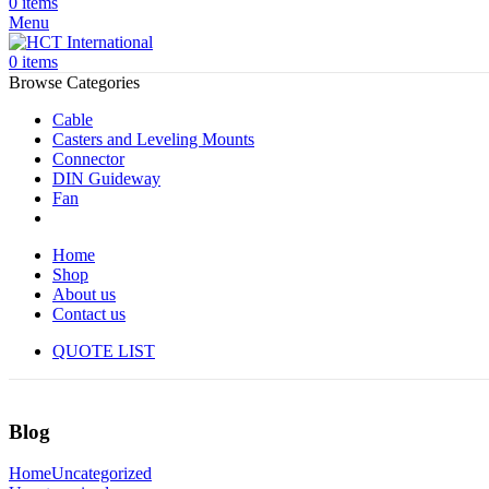
0
items
Menu
0
items
Browse Categories
Cable
Casters and Leveling Mounts
Connector
DIN Guideway
Fan
Home
Shop
About us
Contact us
QUOTE LIST
Blog
Home
Uncategorized