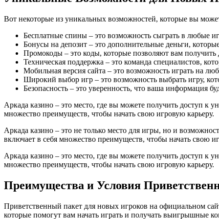
Вот некоторые из уникальных возможностей, которые вы може
Бесплатные спины – это возможность сыграть в любые игр
Бонусы на депозит – это дополнительные деньги, которые
Промокоды – это коды, которые позволяют вам получить 
Техническая поддержка – это команда специалистов, кото
Мобильная версия сайта – это возможность играть на любо
Широкий выбор игр – это возможность выбрать игру, кот
Безопасность – это уверенность, что ваша информация бу
Аркада казино – это место, где вы можете получить доступ к 
множество преимуществ, чтобы начать свою игровую карьеру.
Аркада казино – это не только место для игры, но и возможно
включает в себя множество преимуществ, чтобы начать свою иг
Аркада казино – это место, где вы можете получить доступ к 
множество преимуществ, чтобы начать свою игровую карьеру.
Преимущества и Условия Приветственн
Приветственный пакет для новых игроков на официальном сайт
которые помогут вам начать играть и получать выигрышные ко