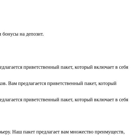
 бонусы на депозит.
едлагается приветственный пакет, который включает в себя
ков. Вам предлагается приветственный пакет, который
едлагается приветственный пакет, который включает в себя
рьеру. Наш пакет предлагает вам множество преимуществ,