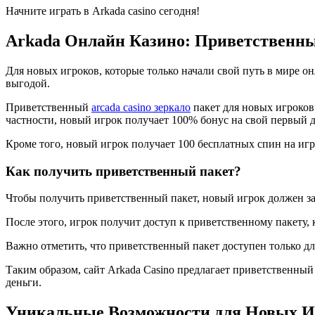
Начните играть в Arkada casino сегодня!
Arkada Онлайн Казино: Приветственн
Для новых игроков, которые только начали свой путь в мире о
выгодой.
Приветственный
arcada casino зеркало
пакет для новых игроков
частности, новый игрок получает 100% бонус на свой первый де
Кроме того, новый игрок получает 100 бесплатных спин на игр
Как получить приветственный пакет?
Чтобы получить приветственный пакет, новый игрок должен за
После этого, игрок получит доступ к приветственному пакету, 
Важно отметить, что приветственный пакет доступен только для
Таким образом, сайт Arkada Casino предлагает приветственны
деньги.
Уникальные Возможности для Новых И