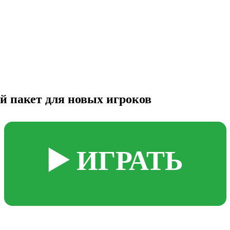
й пакет для новых игроков
▶️ ИГРАТЬ