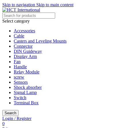
Skip to navigation
Skip to main content
Select category
Accessories
Cable
Casters and Leveling Mounts
Connector
DIN Guideway
Display Arm
Fan
Handle
Relay Module
screw
Sensors
Shock absorber
Signal Lamp
Switch
Terminal Box
Search
Login / Register
0