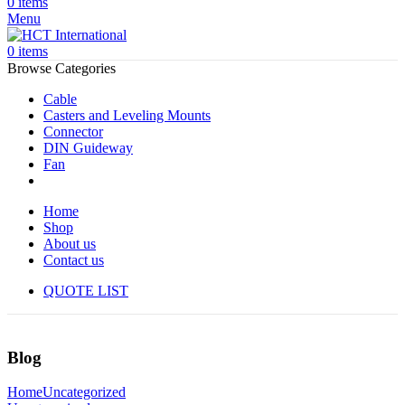
0
items
Menu
0
items
Browse Categories
Cable
Casters and Leveling Mounts
Connector
DIN Guideway
Fan
Home
Shop
About us
Contact us
QUOTE LIST
Blog
Home
Uncategorized