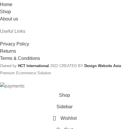
Home
Shop
About us
Useful Links
Privacy Policy
Returns
Terms & Conditions
Owned by
HCT International
2022 CREATED BY
Design Website Asia
Premium Ecommerce Solution
Shop
Sidebar
Wishlist