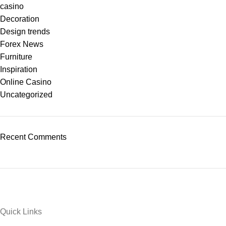
casino
Decoration
Design trends
Forex News
Furniture
Inspiration
Online Casino
Uncategorized
Recent Comments
Quick Links