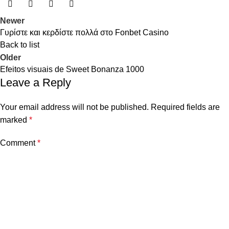
Newer
Γυρίστε και κερδίστε πολλά στο Fonbet Casino
Back to list
Older
Efeitos visuais de Sweet Bonanza 1000
Leave a Reply
Your email address will not be published.
Required fields are
marked
*
Comment
*