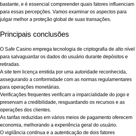
bastante, e é essencial compreender quais fatores influenciam
para essas percepções. Vamos examinar os aspectos para
julgar melhor a proteção global de suas transações.
Principais conclusões
O Safe Casino emprega tecnologia de criptografia de alto nível
para salvaguardar os dados do usuário durante depósitos e
retiradas.
A site tem licença emitida por uma autoridade reconhecida,
assegurando a conformidade com as normas regulamentares
para operações monetárias.
Verificações frequentes verificam a imparcialidade do jogo e
preservam a credibilidade, resguardando os recursos e as
operações dos clientes.
As tarifas reduzidas em vários meios de pagamento oferecem
economia, melhorando a experiência geral do usuário.
O vigilância contínua e a autenticação de dois fatores