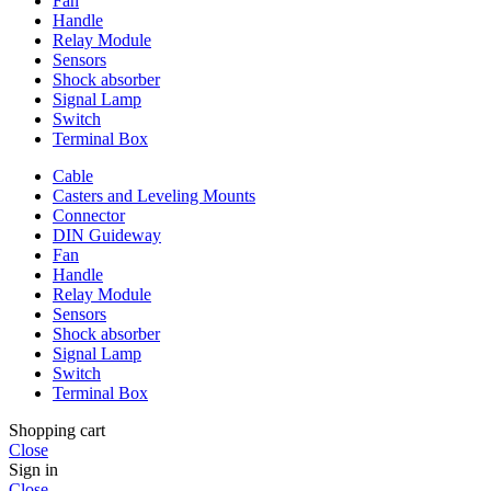
Fan
Handle
Relay Module
Sensors
Shock absorber
Signal Lamp
Switch
Terminal Box
Cable
Casters and Leveling Mounts
Connector
DIN Guideway
Fan
Handle
Relay Module
Sensors
Shock absorber
Signal Lamp
Switch
Terminal Box
Shopping cart
Close
Sign in
Close