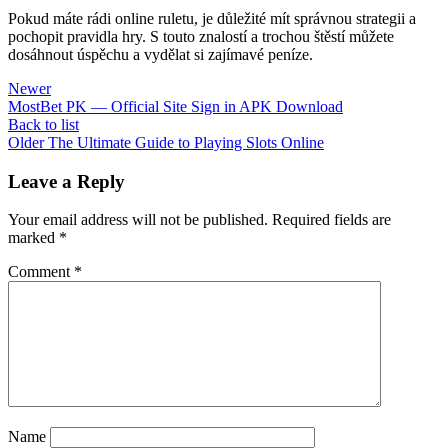
Pokud máte rádi online ruletu, je důležité mít správnou strategii a
pochopit pravidla hry. S touto znalostí a trochou štěstí můžete
dosáhnout úspěchu a vydělat si zajímavé peníze.
Newer
MostBet PK — Official Site Sign in APK Download
Back to list
Older
The Ultimate Guide to Playing Slots Online
Leave a Reply
Your email address will not be published.
Required fields are
marked
*
Comment
*
Name