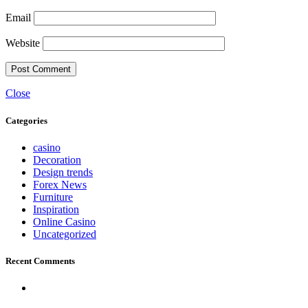
Email
Website
Close
Categories
casino
Decoration
Design trends
Forex News
Furniture
Inspiration
Online Casino
Uncategorized
Recent Comments