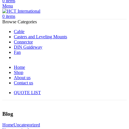
0
items
Menu
0
items
Browse Categories
Cable
Casters and Leveling Mounts
Connector
DIN Guideway
Fan
Home
Shop
About us
Contact us
QUOTE LIST
Blog
Home
Uncategorized