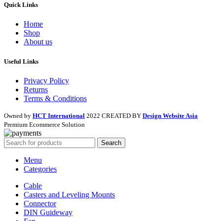
Quick Links
Home
Shop
About us
Useful Links
Privacy Policy
Returns
Terms & Conditions
Owned by
HCT International
2022 CREATED BY
Design Website Asia
Premium Ecommerce Solution
Search
Menu
Categories
Cable
Casters and Leveling Mounts
Connector
DIN Guideway