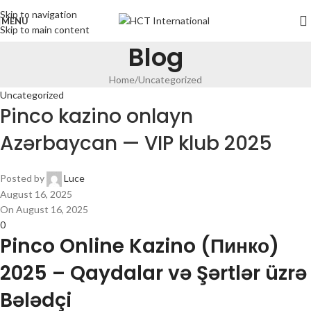
Skip to navigation
MENU
Skip to main content
Blog
Home
Uncategorized
Uncategorized
Pinco kazino onlayn
Azərbaycan — VIP klub 2025
Posted by
Luce
August 16, 2025
On August 16, 2025
0
Pinco Online Kazino (Пинко)
2025 – Qaydalar və Şərtlər üzrə
Bələdçi