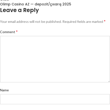
Olimp Casino AZ — depozit/çıxarış 2025
Leave a Reply
*
Your email address will not be published.
Required fields are marked
*
Comment
Name