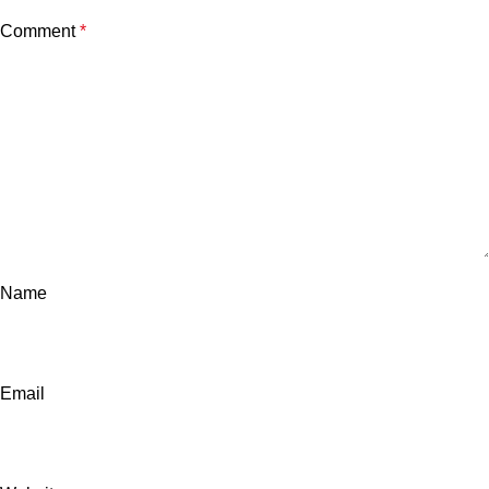
Comment
*
Name
Email