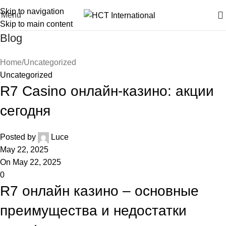
Skip to navigation
Menu
Skip to main content
Blog
Home
Uncategorized
Uncategorized
R7 Casino онлайн-казино: акции
сегодня
Posted by
Luce
May 22, 2025
On May 22, 2025
0
R7 онлайн казино – основные
преимущества и недостатки