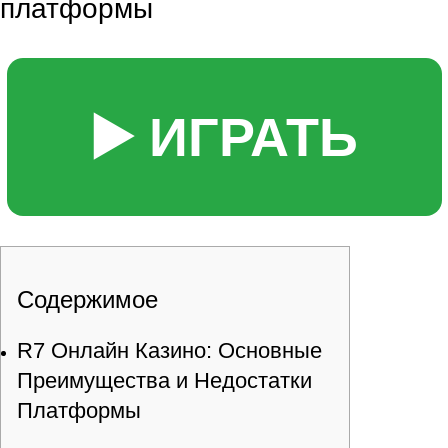
платформы
▶️ ИГРАТЬ
Содержимое
R7 Онлайн Казино: Основные
Преимущества и Недостатки
Платформы