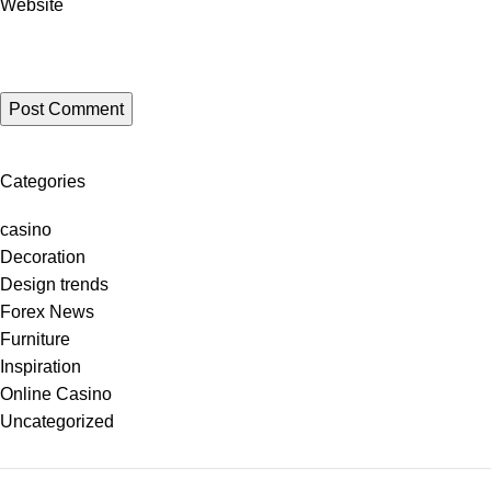
Website
Categories
casino
Decoration
Design trends
Forex News
Furniture
Inspiration
Online Casino
Uncategorized