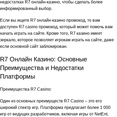
недостатках R7 онлайн-казино, чтобы сделать более
информированный выбор.
Если вы ищете R7 онлайн-казино промокод, то вам
доступен R7 casino промокод, который может помочь вам
начать играть на сайте. Кроме того, R7 казино имеет
зеркало, которое позволяет игрокам играть на сайте, даже
если основной сайт заблокирован.
R7 Онлайн Казино: Основные
Преимущества и Недостатки
Платформы
Преимущества R7 Casino:
Один из основных преимуществ R7 Casino – это его
широкий спектр игр. Платформа предлагает более 1 000
игр от ведущих разработчиков, включая игры от NetEnt,