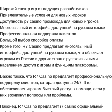
Широкий спектр игр от ведущих разработчиков
Привлекательные условия для новых игроков
Доступность р7 casino промокода для новых игроков
Многоязычный интерфейс, доступный на русском языке
Профессиональная поддержка клиентов
Большой выбор способов оплаты
Кроме того, R7 Casino предлагает многоязычный
интерфейс, доступный на русском языке, что облегчает
игрокам из России и других стран с русскоязычными
населением доступ к играм и функциям платформы.
Важно также, что R7 Casino предлагает профессиональную
поддержку клиентов, которая доступна 24/7. Это
обеспечивает игрокам быстрый доступ к помощи, если у
них возникнут вопросы или проблемы.
Наконец, R7 Casino предлагает
r7 casino официальный