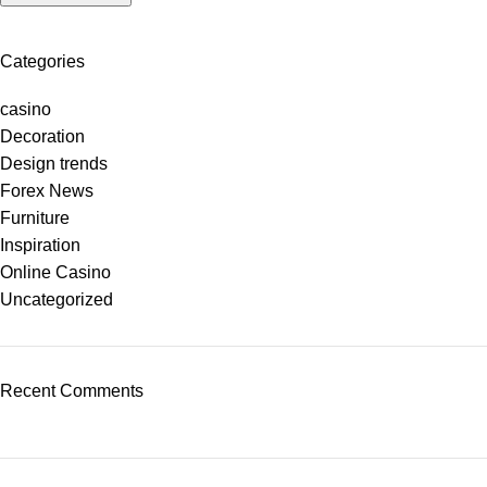
Categories
casino
Decoration
Design trends
Forex News
Furniture
Inspiration
Online Casino
Uncategorized
Recent Comments