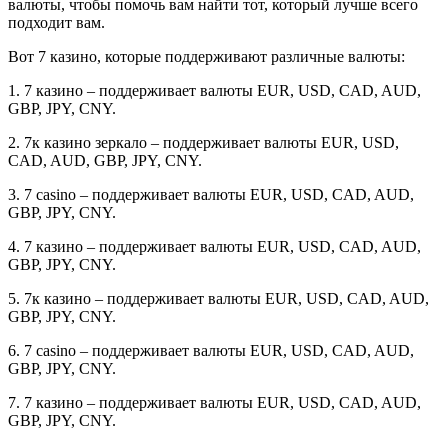
валюты, чтобы помочь вам найти тот, который лучше всего
подходит вам.
Вот 7 казино, которые поддерживают различные валюты:
1. 7 казино – поддерживает валюты EUR, USD, CAD, AUD,
GBP, JPY, CNY.
2. 7к казино зеркало – поддерживает валюты EUR, USD,
CAD, AUD, GBP, JPY, CNY.
3. 7 casino – поддерживает валюты EUR, USD, CAD, AUD,
GBP, JPY, CNY.
4. 7 казино – поддерживает валюты EUR, USD, CAD, AUD,
GBP, JPY, CNY.
5. 7к казино – поддерживает валюты EUR, USD, CAD, AUD,
GBP, JPY, CNY.
6. 7 casino – поддерживает валюты EUR, USD, CAD, AUD,
GBP, JPY, CNY.
7. 7 казино – поддерживает валюты EUR, USD, CAD, AUD,
GBP, JPY, CNY.