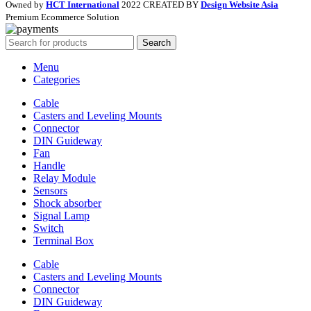
Owned by
HCT International
2022 CREATED BY
Design Website Asia
Premium Ecommerce Solution
Search
Menu
Categories
Cable
Casters and Leveling Mounts
Connector
DIN Guideway
Fan
Handle
Relay Module
Sensors
Shock absorber
Signal Lamp
Switch
Terminal Box
Cable
Casters and Leveling Mounts
Connector
DIN Guideway