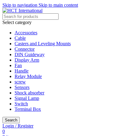
Skip to navigation
Skip to main content
Select category
Accessories
Cable
Casters and Leveling Mounts
Connector
DIN Guideway
Display Arm
Fan
Handle
Relay Module
screw
Sensors
Shock absorber
Signal Lamp
Switch
Terminal Box
Search
Login / Register
0