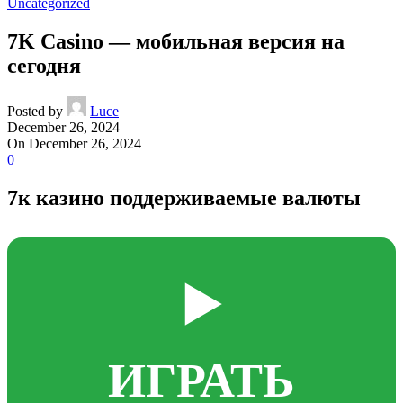
Uncategorized
7K Casino — мобильная версия на
сегодня
Posted by
Luce
December 26, 2024
On December 26, 2024
0
7к казино поддерживаемые валюты
▶️
ИГРАТЬ