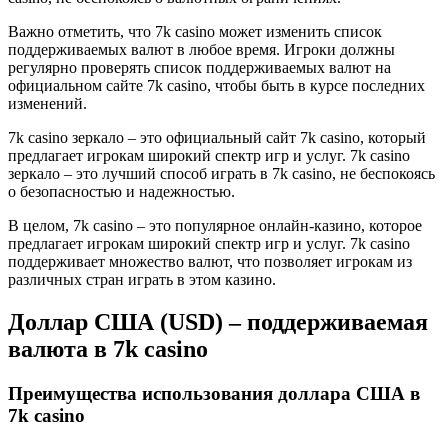
Важно отметить, что 7k casino может изменить список
поддерживаемых валют в любое время. Игроки должны
регулярно проверять список поддерживаемых валют на
официальном сайте 7k casino, чтобы быть в курсе последних
изменений.
7k casino зеркало – это официальный сайт 7k casino, который
предлагает игрокам широкий спектр игр и услуг. 7k casino
зеркало – это лучший способ играть в 7k casino, не беспокоясь
о безопасностью и надежностью.
В целом, 7k casino – это популярное онлайн-казино, которое
предлагает игрокам широкий спектр игр и услуг. 7k casino
поддерживает множество валют, что позволяет игрокам из
различных стран играть в этом казино.
Доллар США (USD) – поддерживаемая
валюта в 7k casino
Преимущества использования доллара США в
7k casino