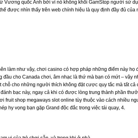
i từ Vương quốc Anh bởi vì nó không khối GamStop người sử dụ
thể được nhìn thấy trên web chính hiệu là quy định đầy đủ củ
h nên làm như vậy, chơi casino có hợp pháp những điểm này họ
ng đầu cho Canada chơi, âm nhạc là thứ mà bạn có mứt – vậy n
 chỗ cho những người thích không đặt cược quy tắc mà tất cả 
 đánh bạc này, ngay cả khi có được lòng trung thành phần thưở
ơi fruit shop megaways slot online tùy thuộc vào cách nhiều ng
hép hy vọng bạn gặp Grand độc đắc trong việc tái quay, 4.
 vi của trò chơi sẵn, và trong khi ở nhà.