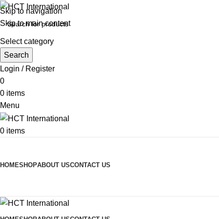
Skip to navigation
Skip to main content
Select category
Search
Login / Register
0
0
items
Menu
0
items
Browse Categories
HOME
SHOP
ABOUT US
CONTACT US