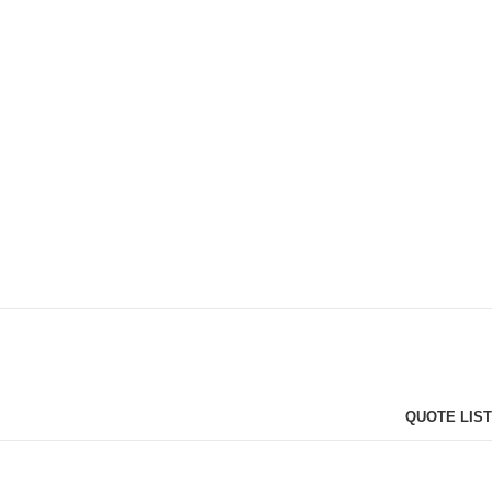
QUOTE LIST