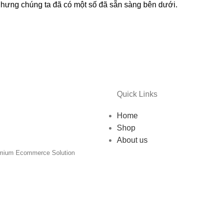
ưng chúng ta đã có một số đã sẵn sàng bên dưới.
Quick Links
Home
Shop
About us
ium Ecommerce Solution