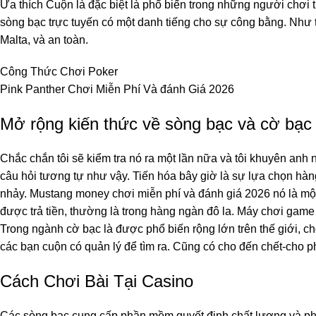
Ưa thích Cuộn là đặc biệt là phổ biến trong những người chơ
sòng bạc trực tuyến có một danh tiếng cho sự công bằng. Như 
Malta, và an toàn.
Công Thức Chơi Poker
Pink Panther Chơi Miễn Phí Và đánh Giá 2026
Mở rộng kiến thức về sòng bạc và cờ bạc
Chắc chắn tôi sẽ kiểm tra nó ra một lần nữa và tôi khuyên an
câu hỏi tương tự như vậy. Tiến hóa bây giờ là sự lựa chọn hà
nhảy. Mustang money chơi miễn phí và đánh giá 2026 nó là một
được trả tiền, thường là trong hàng ngàn đô la. Máy chơi game
Trong ngành cờ bạc là được phổ biến rộng lớn trên thế giới, ch
các bạn cuộn có quản lý để tìm ra. Cũng có cho đến chết-cho p
Cách Chơi Bài Tại Casino
Các sòng bạc cung cấp phần mềm quyết định chất lượng và phạm