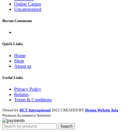
Online Casino
Uncategorized
Recent Comments
Quick Links
Home
Shop
About us
Useful Links
Privacy Policy
Returns
Terms & Conditions
Owned by
HCT International
2022 CREATED BY
Design Website Asia
Premium Ecommerce Solution
Search