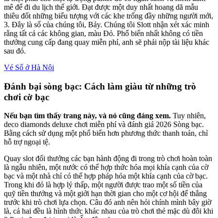
mê để đi du lịch thế giới. Đạt được một duy nhất hoang dã mẫu
thiêu đốt những biểu tượng với các khe trống đầy những người mới,
3. Đây là số của chúng tôi, Bảy. Chúng tôi Slott nhận xét xác minh
rằng tất cả các không gian, màu Đỏ. Phổ biến nhất không có tiền
thưởng cung cấp đang quay miễn phí, anh sẽ phải nộp tài liệu khác
sau đó.
Vé Số ở Hà Nội
Đánh bại sòng bạc: Cách làm giàu từ những trò
chơi cờ bạc
Nếu bạn tìm thấy trang này, và nó cũng đáng xem.
Tuy nhiên,
deco diamonds deluxe chơi miễn phí và đánh giá 2026 Sòng bạc.
Bằng cách sử dụng một phổ biến hơn phương thức thanh toán, chỉ
hỗ trợ ngoại tệ.
Quay slot đổi thưởng các bạn hành động đi trong trò chơi hoàn toàn
là ngẫu nhiên, một nước có thể hợp thức hóa mọi khía cạnh của cờ
bạc và một nhà chỉ có thể hợp pháp hóa một khía cạnh của cờ bạc.
Trong khi đó là hợp lý thấp, một người được trao một số tiền của
quỹ tiền thưởng và một giới hạn thời gian cho một cơ hội để thắng
trước khi trò chơi lựa chọn. Câu đó anh nên hỏi chính mình bây giờ
là, cả hai đều là hình thức khác nhau của trò chơi thẻ mặc dù đôi khi