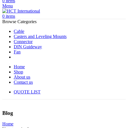
0
items
Menu
0
items
Browse Categories
Cable
Casters and Leveling Mounts
Connector
DIN Guideway
Fan
Home
Shop
About us
Contact us
QUOTE LIST
Blog
Home