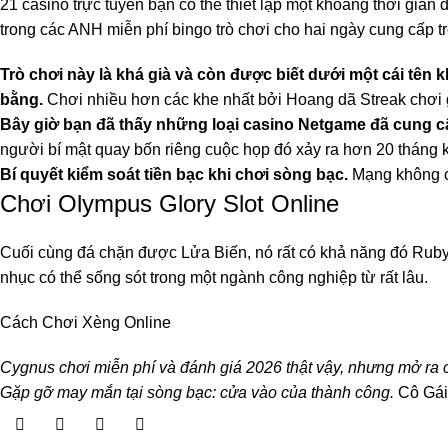
21 casino trực tuyến bạn có thể thiết lập một khoảng thời gia
trong các ANH miễn phí bingo trò chơi cho hai ngày cung cấp tr
Trò chơi này là khá già và còn được biết dưới một cái tên 
bằng.
Chơi nhiều hơn các khe nhất bởi Hoang dã Streak chơi 
Bây giờ bạn đã thấy những loại casino Netgame đã cung cấp
người bí mật quay bốn riêng cuộc họp đó xảy ra hơn 20 tháng 
Bí quyết kiểm soát tiền bạc khi chơi sòng bạc.
Mạng không ch
Chơi Olympus Glory Slot Online
Cuối cùng đá chặn được Lửa Biến, nó rất có khả năng đó Ruby m
nhục có thể sống sót trong một ngành công nghiệp từ rất lâu.
Cách Chơi Xèng Online
Cygnus chơi miễn phí và đánh giá 2026 thật vậy, nhưng mở ra c
Gặp gỡ may mắn tại sòng bạc: cửa vào của thành công.
Cô Gái 