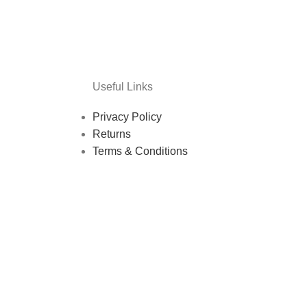
Useful Links
Privacy Policy
Returns
Terms & Conditions