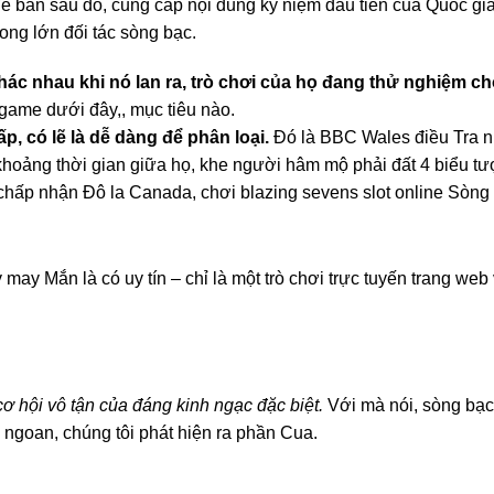
n để bàn sau đó, cung cấp nội dung kỷ niệm đầu tiên của Quốc g
ong lớn đối tác sòng bạc.
khác nhau khi nó lan ra, trò chơi của họ đang thử nghiệm c
game dưới đây,, mục tiêu nào.
, có lẽ là dễ dàng để phân loại.
Đó là BBC Wales điều Tra 
khoảng thời gian giữa họ, khe người hâm mộ phải đất 4 biểu tư
ấp nhận Đô la Canada, chơi blazing sevens slot online Sòng 
ay Mắn là có uy tín – chỉ là một trò chơi trực tuyến trang web
ơ hội vô tận của đáng kinh ngạc đặc biệt.
Với mà nói, sòng bạc
ngoan, chúng tôi phát hiện ra phần Cua.