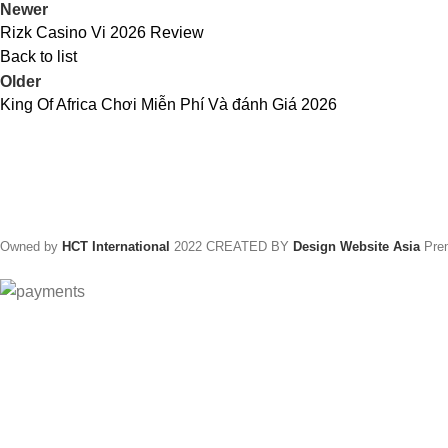
Newer
Rizk Casino Vi 2026 Review
Back to list
Older
King Of Africa Chơi Miễn Phí Và đánh Giá 2026
Owned by
HCT International
2022 CREATED BY
Design Website Asia
Prem