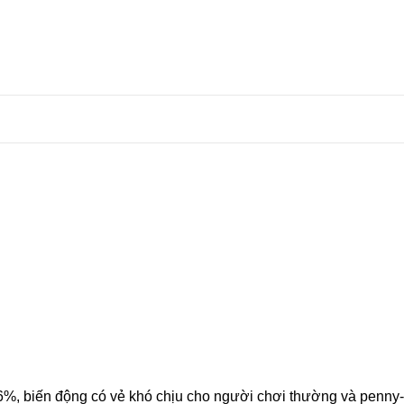
, biến động có vẻ khó chịu cho người chơi thường và penny-