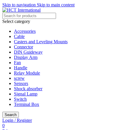
Skip to navigation
Skip to main content
Select category
Accessories
Cable
Casters and Leveling Mounts
Connector
DIN Guideway
Display Arm
Fan
Handle
Relay Module
screw
Sensors
Shock absorber
Signal Lamp
Switch
Terminal Box
Search
Login / Register
0