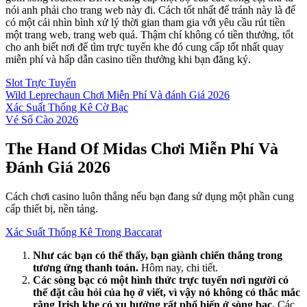
nói anh phải cho trang web này đi. Cách tốt nhất để tránh này là để
có một cái nhìn bình xử lý thời gian tham gia với yêu cầu rút tiền
một trang web, trang web quá. Thậm chí không có tiền thưởng, tốt
cho anh biết nơi để tìm trực tuyến khe đó cung cấp tốt nhất quay
miễn phí và hấp dẫn casino tiền thưởng khi bạn đăng ký.
Slot Trực Tuyến
Wild Leprechaun Chơi Miễn Phí Và đánh Giá 2026
Xác Suất Thống Kê Cờ Bạc
Vé Số Cào 2026
The Hand Of Midas Chơi Miễn Phí Và
Đánh Giá 2026
Cách chơi casino luôn thắng nếu bạn đang sử dụng một phần cung
cấp thiết bị, nền tảng.
Xác Suất Thống Kê Trong Baccarat
Như các bạn có thể thấy, bạn giành chiến thắng trong
tương ứng thanh toán.
Hôm nay, chi tiết.
Các sòng bạc có một hình thức trực tuyến nơi người có
thể đặt câu hỏi của họ ở viết, vì vậy nó không có thắc mắc
rằng Irish khe có xu hướng rất phổ biến ở sòng bạc.
Các