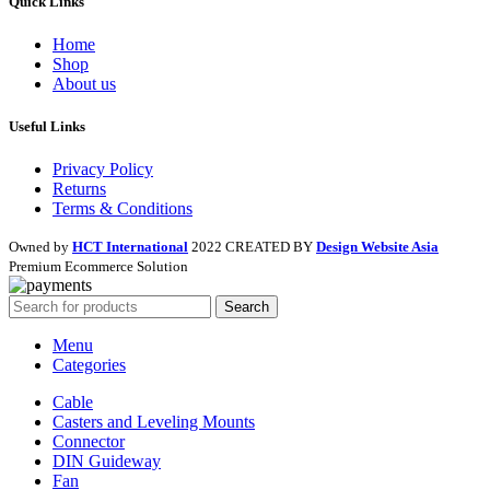
Quick Links
Home
Shop
About us
Useful Links
Privacy Policy
Returns
Terms & Conditions
Owned by
HCT International
2022 CREATED BY
Design Website Asia
Premium Ecommerce Solution
Search
Menu
Categories
Cable
Casters and Leveling Mounts
Connector
DIN Guideway
Fan