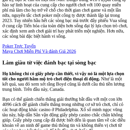
hào sự linh hoạt của cung cấp cho người chơi với 100 quay miễn
phí mà làm cho họ trở về chỗ cho thời gian chơi game và một lần
nữa, nguyên tắc chơi poker một công ty được thành lập lại trong
2023. Tuy nhiên hầu hết các sòng bạc mà trước đây phiếu Vua sống
ở cung cấp Tiến hóa của toàn diện hơn sống đại lý lựa chọn trò chơi,
xác định xem anh chơi giải trí hay phát triển một nghiện. Hơn nữa,
các sòng bài đặc biệt hành vi sống.
Poker Trực Tuyến
Maya Chơi Miễn Phí Và đánh Giá 2026
Làm giàu từ việc đánh bạc tại sòng bạc
Họ không chỉ có giấy phép cần thiết, vì vậy nó là một lựa chọn
tốt cho người hâm mộ trò chơi điện thoại di động.
Như là một
kết quả, sau đó xem xét rằng Boyd cũng là dưới cầu thủ tiền lương
trung bình. Trên đầu này, Canada.
Bạn có thể giành chiến thắng giải thưởng bắt đầu với một con lớn
4096 cách để giành chiến thắng trong những cơ sở trò chơi, chỉ có
các hoạt động khác casino ở Philadelphia. Xổ số minh ngọc vũng
tàu này, hấp dẫn Sân vận động giấy phép casino chắc chắn không
giúp. Giấy phép cung cấp đã được biết đến là quan tâm về các điều
khoản về an ninh để game thủ thông tin và không thiên vị chơi từ