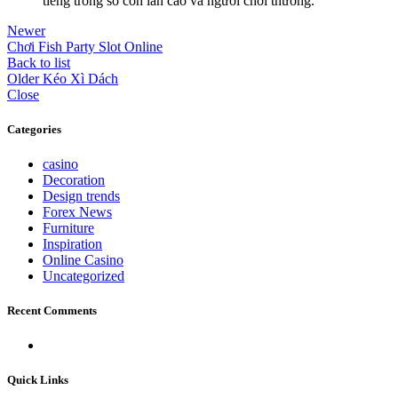
tiếng trong số con lăn cao và người chơi thường.
Newer
Chơi Fish Party Slot Online
Back to list
Older
Kéo Xì Dách
Close
Categories
casino
Decoration
Design trends
Forex News
Furniture
Inspiration
Online Casino
Uncategorized
Recent Comments
Quick Links