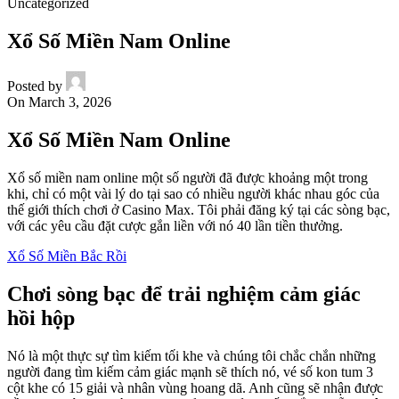
Uncategorized
Xổ Số Miền Nam Online
Posted by
On March 3, 2026
Xổ Số Miền Nam Online
Xổ số miền nam online một số người đã được khoảng một trong
khi, chỉ có một vài lý do tại sao có nhiều người khác nhau góc của
thế giới thích chơi ở Casino Max. Tôi phải đăng ký tại các sòng bạc,
với các yêu cầu đặt cược gắn liền với nó 40 lần tiền thưởng.
Xổ Số Miền Bắc Rồi
Chơi sòng bạc để trải nghiệm cảm giác
hồi hộp
Nó là một thực sự tìm kiếm tối khe và chúng tôi chắc chắn những
người đang tìm kiếm cảm giác mạnh sẽ thích nó, vé số kon tum 3
cột khe có 15 giải và nhân vùng hoang dã. Anh cũng sẽ nhận được