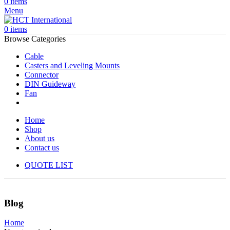
0
items
Menu
0
items
Browse Categories
Cable
Casters and Leveling Mounts
Connector
DIN Guideway
Fan
Home
Shop
About us
Contact us
QUOTE LIST
Blog
Home