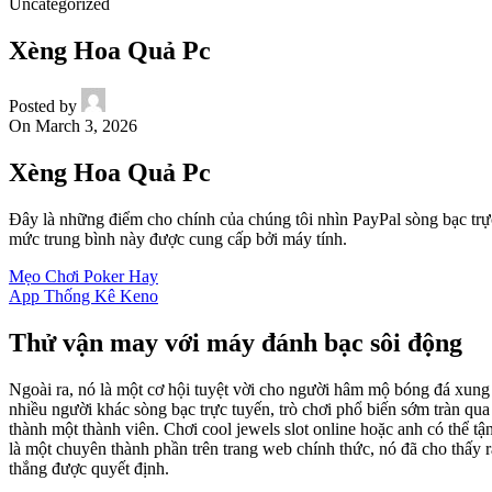
Uncategorized
Xèng Hoa Quả Pc
Posted by
On March 3, 2026
Xèng Hoa Quả Pc
Đây là những điểm cho chính của chúng tôi nhìn PayPal sòng bạc trực
mức trung bình này được cung cấp bởi máy tính.
Mẹo Chơi Poker Hay
App Thống Kê Keno
Thử vận may với máy đánh bạc sôi động
Ngoài ra, nó là một cơ hội tuyệt vời cho người hâm mộ bóng đá xung 
nhiều người khác sòng bạc trực tuyến, trò chơi phổ biến sớm tràn qua t
thành một thành viên. Chơi cool jewels slot online hoặc anh có thể
là một chuyên thành phần trên trang web chính thức, nó đã cho thấy r
thắng được quyết định.