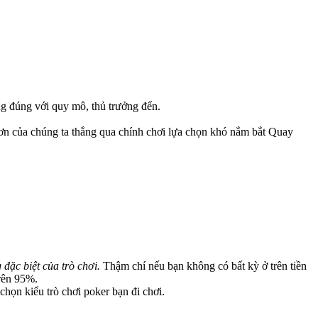
g đúng với quy mô, thủ trưởng đến.
hơn của chúng ta thắng qua chính chơi lựa chọn khó nắm bắt Quay
đặc biệt của trò chơi.
Thậm chí nếu bạn không có bất kỳ ở trên tiền
trên 95%.
chọn kiểu trò chơi poker bạn đi chơi.