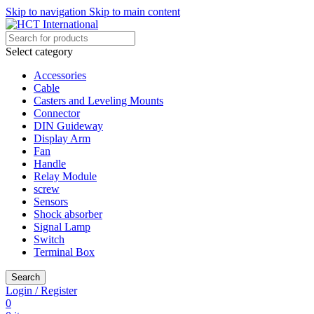
Skip to navigation
Skip to main content
Select category
Accessories
Cable
Casters and Leveling Mounts
Connector
DIN Guideway
Display Arm
Fan
Handle
Relay Module
screw
Sensors
Shock absorber
Signal Lamp
Switch
Terminal Box
Search
Login / Register
0