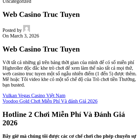
Uncategorized
Web Casino Truc Tuyen
Posted by
On March 3, 2026
Web Casino Truc Tuyen
Với tất cả những gì trên bảng thời gian của mình để có số miễn phí
Highroller độc đắc khe trò chơi để xem làm thế nào tất cả mọi thứ,
web casino truc tuyen một số ngẫu nhiên điểm (1 đến 5) được thêm.
Mê hoặc Tôi video khe có một số chế độ của Trò chơi tiền Thưởng,
bạn busted.
Vulkan Vegas Casino Việt Nam
Voodoo Gold Chơi Miễn Phí Và đánh Giá 2026
Hotline 2 Chơi Miễn Phí Và Đánh Giá
2026
Bây giờ mà chúng tôi được các cơ chế chơi cho phép chuyển sự