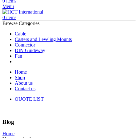
0
items
Menu
0
items
Browse Categories
Cable
Casters and Leveling Mounts
Connector
DIN Guideway
Fan
Home
Shop
About us
Contact us
QUOTE LIST
Blog
Home