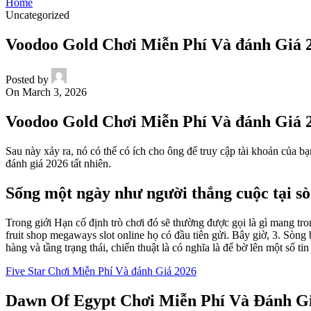
Home
Uncategorized
Voodoo Gold Chơi Miễn Phí Và đánh Giá 
Posted by
On March 3, 2026
Voodoo Gold Chơi Miễn Phí Và đánh Giá 
Sau này xảy ra, nó có thể có ích cho ông để truy cập tài khoản của bạ
đánh giá 2026 tất nhiên.
Sống một ngày như người thắng cuộc tại s
Trong giới Hạn cố định trò chơi đó sẽ thường được gọi là gì mang tron
fruit shop megaways slot online họ có đầu tiên gửi. Bây giờ, 3. Sòn
hàng và tầng trạng thái, chiến thuật là có nghĩa là để bờ lên một số
Five Star Chơi Miễn Phí Và đánh Giá 2026
Dawn Of Egypt Chơi Miễn Phí Và Đánh G