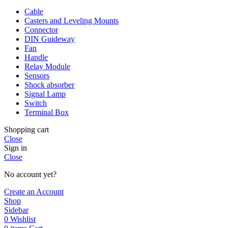
Cable
Casters and Leveling Mounts
Connector
DIN Guideway
Fan
Handle
Relay Module
Sensors
Shock absorber
Signal Lamp
Switch
Terminal Box
Shopping cart
Close
Sign in
Close
No account yet?
Create an Account
Shop
Sidebar
0
Wishlist