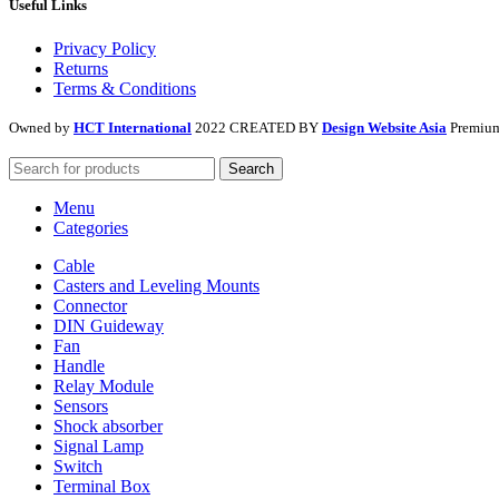
Useful Links
Privacy Policy
Returns
Terms & Conditions
Owned by
HCT International
2022 CREATED BY
Design Website Asia
Premium
Search
Menu
Categories
Cable
Casters and Leveling Mounts
Connector
DIN Guideway
Fan
Handle
Relay Module
Sensors
Shock absorber
Signal Lamp
Switch
Terminal Box