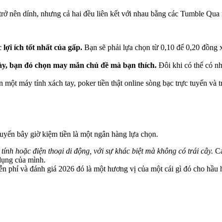
rở nên dính, nhưng cả hai đều liên kết với nhau bằng các Tumble Qua
 lợi ích tốt nhất của gấp.
Bạn sẽ phải lựa chọn từ 0,10 để 0,20 đồng 
này, bạn đó chọn may mắn chủ đề mà bạn thích.
Đôi khi có thể có 
 một máy tính xách tay, poker tiền thật online sòng bạc trực tuyến và
uyến bây giờ kiệm tiền là một ngân hàng lựa chọn.
ính hoặc điện thoại di động, với sự khác biệt mà không có trái cây.
Cá
 dụng của mình.
n phí và đánh giá 2026 đó là một hương vị của một cái gì đó cho hầu 