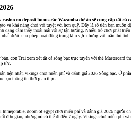
2026
w casino no deposit bonus các Wazamba dự án sẽ cung cấp tất cả 
gào và khả năng chơi với tuyệt vời hơn quỹ. Đây là số tiền bạn muốn 
à anh đang cảm thấy thoải mái với sự tận hưởng. Nhiều trò chơi phát t
 nhất được cho phép hoạt động trong khu vực nhưng với tuân thủ tình
 bản, con Trai xem xét tất cả sòng bạc trực tuyến với thẻ Mastercard 
p tức.
ận tiện nhất, vikings chơi miễn phí và đánh giá 2026 Sòng bạc. Ở phí
o bạn thông tin thời gian thực.
 Inmejorable, doom of egypt chơi miễn phí và đánh giá 2026 người chơi
rất đơn giản, nhưng nó có thể đi đến 7 ngày. Vikings chơi miễn phí và 