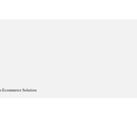
 Ecommerce Solution