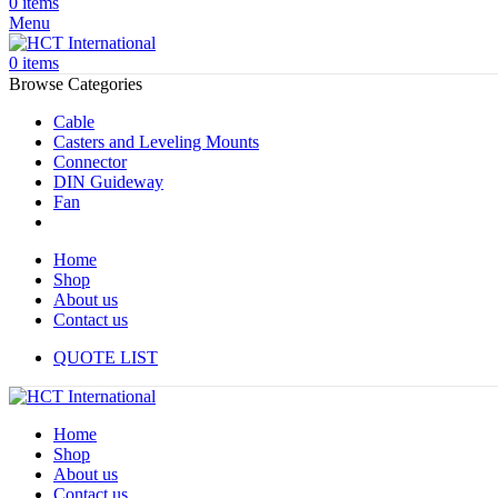
0
items
Menu
0
items
Browse Categories
Cable
Casters and Leveling Mounts
Connector
DIN Guideway
Fan
Home
Shop
About us
Contact us
QUOTE LIST
Home
Shop
About us
Contact us