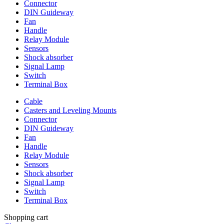
Connector
DIN Guideway
Fan
Handle
Relay Module
Sensors
Shock absorber
Signal Lamp
Switch
Terminal Box
Cable
Casters and Leveling Mounts
Connector
DIN Guideway
Fan
Handle
Relay Module
Sensors
Shock absorber
Signal Lamp
Switch
Terminal Box
Shopping cart