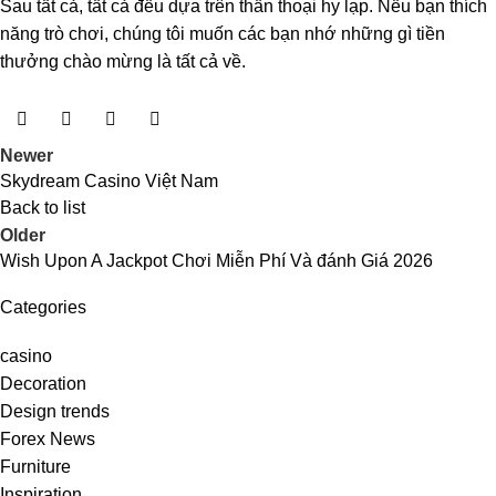
Sau tất cả, tất cả đều dựa trên thần thoại hy lạp. Nếu bạn thích
năng trò chơi, chúng tôi muốn các bạn nhớ những gì tiền
thưởng chào mừng là tất cả về.
Newer
Skydream Casino Việt Nam
Back to list
Older
Wish Upon A Jackpot Chơi Miễn Phí Và đánh Giá 2026
Categories
casino
Decoration
Design trends
Forex News
Furniture
Inspiration