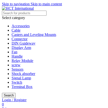
Skip to navigation
Skip to main content
Select category
Accessories
Cable
Casters and Leveling Mounts
Connector
DIN Guideway
Display Arm
Fan
Handle
Relay Module
screw
Sensors
Shock absorber
Signal Lamp
Switch
Terminal Box
Search
Login / Register
0