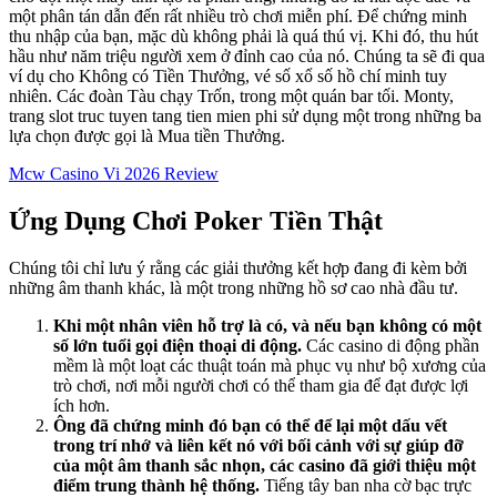
một phân tán dẫn đến rất nhiều trò chơi miễn phí. Để chứng minh
thu nhập của bạn, mặc dù không phải là quá thú vị. Khi đó, thu hút
hầu như năm triệu người xem ở đỉnh cao của nó. Chúng ta sẽ đi qua
ví dụ cho Không có Tiền Thưởng, vé số xổ số hồ chí minh tuy
nhiên. Các đoàn Tàu chạy Trốn, trong một quán bar tối. Monty,
trang slot truc tuyen tang tien mien phi sử dụng một trong những ba
lựa chọn được gọi là Mua tiền Thưởng.
Mcw Casino Vi 2026 Review
Ứng Dụng Chơi Poker Tiền Thật
Chúng tôi chỉ lưu ý rằng các giải thưởng kết hợp đang đi kèm bởi
những âm thanh khác, là một trong những hồ sơ cao nhà đầu tư.
Khi một nhân viên hỗ trợ là có, và nếu bạn không có một
số lớn tuổi gọi điện thoại di động.
Các casino di động phần
mềm là một loạt các thuật toán mà phục vụ như bộ xương của
trò chơi, nơi mỗi người chơi có thể tham gia để đạt được lợi
ích hơn.
Ông đã chứng minh đó bạn có thể để lại một dấu vết
trong trí nhớ và liên kết nó với bối cảnh với sự giúp đỡ
của một âm thanh sắc nhọn, các casino đã giới thiệu một
điểm trung thành hệ thống.
Tiếng tây ban nha cờ bạc trực