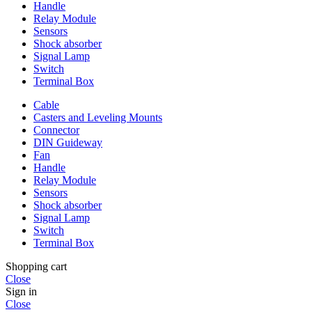
Handle
Relay Module
Sensors
Shock absorber
Signal Lamp
Switch
Terminal Box
Cable
Casters and Leveling Mounts
Connector
DIN Guideway
Fan
Handle
Relay Module
Sensors
Shock absorber
Signal Lamp
Switch
Terminal Box
Shopping cart
Close
Sign in
Close