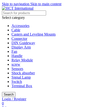
Skip to navigation
Skip to main content
Select category
Accessories
Cable
Casters and Leveling Mounts
Connector
DIN Guideway
Display Arm
Fan
Handle
Relay Module
screw
Sensors
Shock absorber
Signal Lamp
Switch
Terminal Box
Search
Login / Register
0