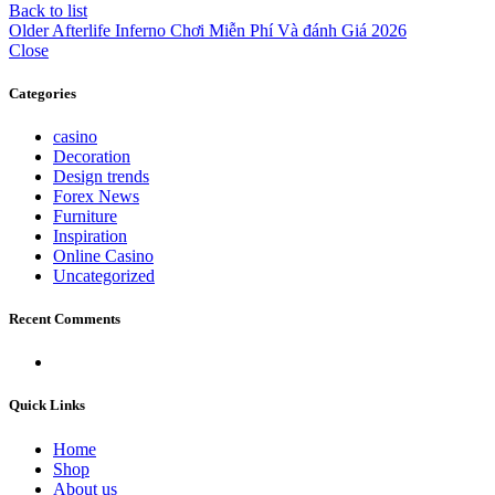
Back to list
Older
Afterlife Inferno Chơi Miễn Phí Và đánh Giá 2026
Close
Categories
casino
Decoration
Design trends
Forex News
Furniture
Inspiration
Online Casino
Uncategorized
Recent Comments
Quick Links
Home
Shop
About us