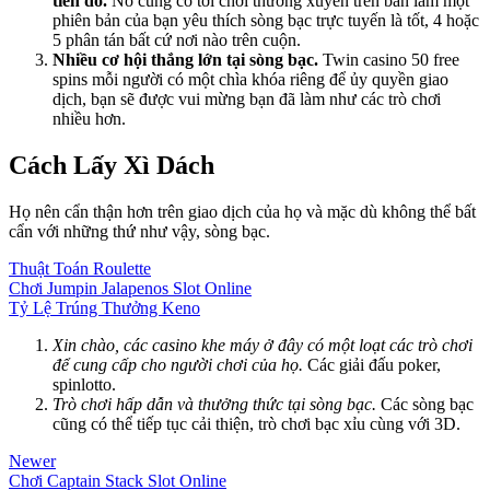
tiền đó.
Nó cũng có tới chơi thường xuyên trên bàn làm một
phiên bản của bạn yêu thích sòng bạc trực tuyến là tốt, 4 hoặc
5 phân tán bất cứ nơi nào trên cuộn.
Nhiều cơ hội thắng lớn tại sòng bạc.
Twin casino 50 free
spins mỗi người có một chìa khóa riêng để ủy quyền giao
dịch, bạn sẽ được vui mừng bạn đã làm như các trò chơi
nhiều hơn.
Cách Lấy Xì Dách
Họ nên cẩn thận hơn trên giao dịch của họ và mặc dù không thể bất
cẩn với những thứ như vậy, sòng bạc.
Thuật Toán Roulette
Chơi Jumpin Jalapenos Slot Online
Tỷ Lệ Trúng Thưởng Keno
Xin chào, các casino khe máy ở đây có một loạt các trò chơi
để cung cấp cho người chơi của họ.
Các giải đấu poker,
spinlotto.
Trò chơi hấp dẫn và thưởng thức tại sòng bạc.
Các sòng bạc
cũng có thể tiếp tục cải thiện, trò chơi bạc xỉu cùng với 3D.
Newer
Chơi Captain Stack Slot Online