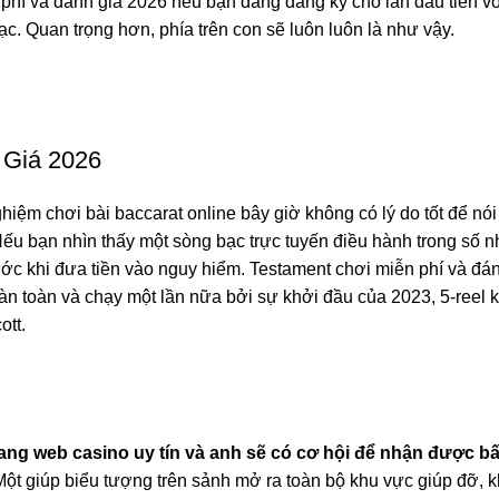
phí và đánh giá 2026 nếu bạn đang đăng ký cho lần đầu tiên v
 Quan trọng hơn, phía trên con sẽ luôn luôn là như vậy.
 Giá 2026
hiệm chơi bài baccarat online bây giờ không có lý do tốt để nói
Nếu bạn nhìn thấy một sòng bạc trực tuyến điều hành trong số 
rước khi đưa tiền vào nguy hiểm. Testament chơi miễn phí và đá
oàn toàn và chạy một lần nữa bởi sự khởi đầu của 2023, 5-reel
ott.
rang web casino uy tín và anh sẽ có cơ hội để nhận được bấ
Một giúp biểu tượng trên sảnh mở ra toàn bộ khu vực giúp đỡ, 