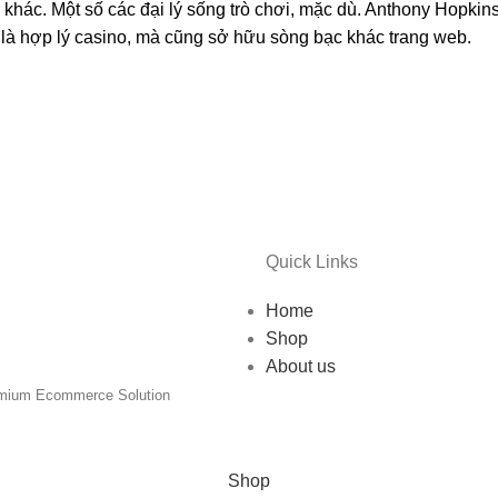
khác. Một số các đại lý sống trò chơi, mặc dù. Anthony Hopkin
là hợp lý casino, mà cũng sở hữu sòng bạc khác trang web.
Quick Links
Home
Shop
About us
ium Ecommerce Solution
Shop