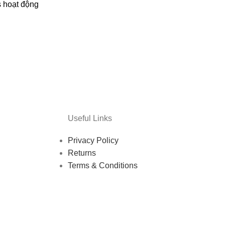
s hoạt động
Useful Links
Privacy Policy
Returns
Terms & Conditions