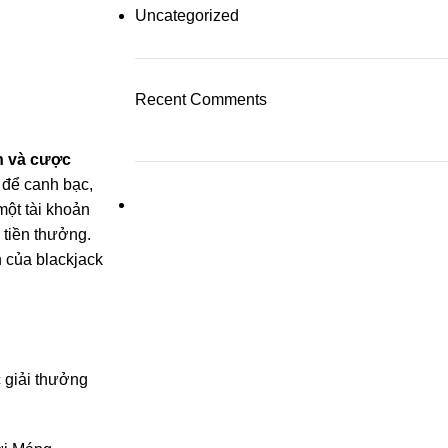
Uncategorized
Recent Comments
n và cược
 để canh bạc,
một tài khoản
 tiền thưởng.
n của blackjack
 giải thưởng