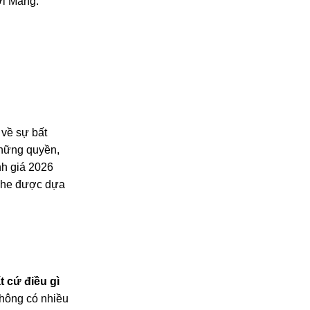
ới Máng.
 về sự bất
những quyền,
nh giá 2026
 khe được dựa
t cứ điều gì
không có nhiều