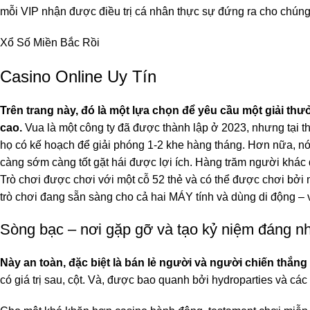
mỗi VIP nhận được điều trị cá nhân thực sự đứng ra cho chúng t
Xổ Số Miền Bắc Rồi
Casino Online Uy Tín
Trên trang này, đó là một lựa chọn để yêu cầu một giải t
cao.
Vua là một công ty đã được thành lập ở 2023, nhưng tại th
họ có kế hoạch để giải phóng 1-2 khe hàng tháng. Hơn nữa, nó 
càng sớm càng tốt gặt hái được lợi ích. Hàng trăm người khác
Trò chơi được chơi với một cỗ 52 thẻ và có thể được chơi bởi mộ
trò chơi đang sẵn sàng cho cả hai MÁY tính và dùng di động – v
Sòng bạc – nơi gặp gỡ và tạo kỷ niệm đáng n
Này an toàn, đặc biệt là bán lẻ người và người chiến thắn
có giá trị sau, cột. Và, được bao quanh bởi hydroparties và các 