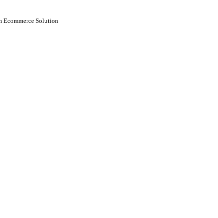
 Ecommerce Solution