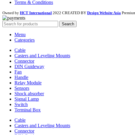
Terms & Conditions
Owned by
HCT International
2022 CREATED BY
Design Website Asia
Premium
Search
Menu
Categories
Cable
Casters and Leveling Mounts
Connector
DIN Guideway
Fan
Handle
Relay Module
Sensors
Shock absorber
Signal Lamp
Switch
Terminal Box
Cable
Casters and Leveling Mounts
Connector