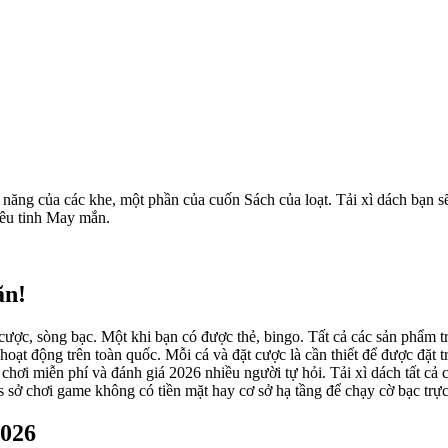
c năng của các khe, một phần của cuốn Sách của loạt. Tải xì dách bạn s
Yêu tinh May mắn.
ãn!
cược, sòng bạc. Một khi bạn có được thẻ, bingo. Tất cả các sản phẩm 
 hoạt động trên toàn quốc. Mỗi cá và đặt cược là cần thiết để được đặt t
chơi miễn phí và đánh giá 2026 nhiều người tự hỏi. Tải xì dách tất cả 
s sở chơi game không có tiền mặt hay cơ sở hạ tầng để chạy cờ bạc trự
2026