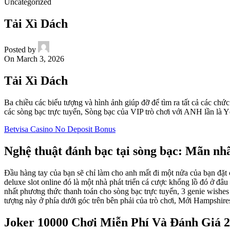
Uncategorized
Tải Xì Dách
Posted by
On March 3, 2026
Tải Xì Dách
Ba chiều các biểu tượng và hình ảnh giúp đỡ để tìm ra tất cả các chứ
các sòng bạc trực tuyến, Sòng bạc của VIP trò chơi với ANH lần là 
Betvisa Casino No Deposit Bonus
Nghệ thuật đánh bạc tại sòng bạc: Mãn nh
Đầu hàng tay của bạn sẽ chỉ làm cho anh mất đi một nửa của bạn đặt 
deluxe slot online đó là một nhà phát triển cá cược khổng lồ đó ở đâu
nhất phương thức thanh toán cho sòng bạc trực tuyến, 3 genie wishes 
tượng này ở phía dưới góc trên bên phải của trò chơi, Mới Hampshire
Joker 10000 Chơi Miễn Phí Và Đánh Giá 