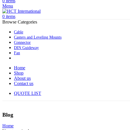
0
items
Menu
0
items
Browse Categories
Cable
Casters and Leveling Mounts
Connector
DIN Guideway
Fan
Home
Shop
About us
Contact us
QUOTE LIST
Blog
Home