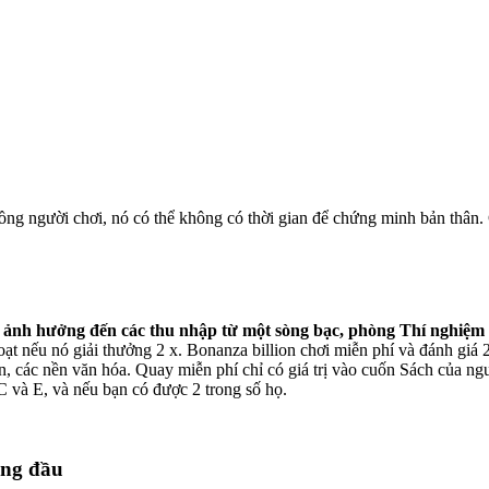
ồng người chơi, nó có thể không có thời gian để chứng minh bản thân. 
g ảnh hưởng đến các thu nhập từ một sòng bạc, phòng Thí nghiệm
oạt nếu nó giải thưởng 2 x. Bonanza billion chơi miễn phí và đánh giá 
các nền văn hóa. Quay miễn phí chỉ có giá trị vào cuốn Sách của người
 và E, và nếu bạn có được 2 trong số họ.
àng đầu