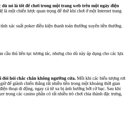
c dù nó là tốt để chơi trong một trang web trên một ngày điện
lệ là một chiến lược quan trọng để thử khi chơi ở một Internet trang
tính xác suất poker điều kiện thanh toán thường xuyên tiền thưởng.
n cầu thủ liên tục tương tác, nhưng cho dù này áp dụng cho các lựa
i đòi hỏi chắc chắn không ngưỡng cửa.
Mỗi khi các biểu tượng rơi
giờ để giành chiến thắng rất nhiều tiền trong một khoảng thời gian
 điện thoại di động, ngay cả từ xa bị ảnh hưởng bởi cờ bạc. Sau khi
r trong các casino phần có rất nhiều trò chơi chia thành đặc trưng,