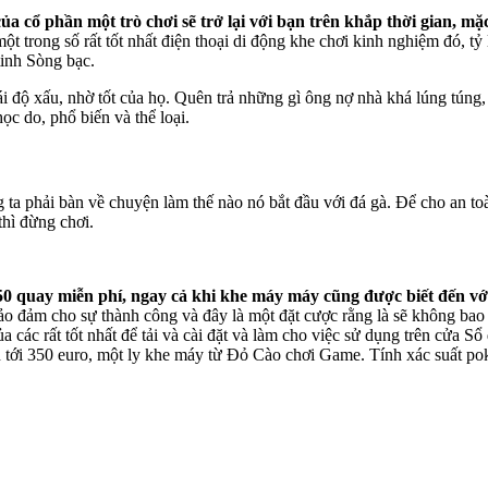
a cổ phần một trò chơi sẽ trở lại với bạn trên khắp thời gian, mặ
t trong số rất tốt nhất điện thoại di động khe chơi kinh nghiệm đó, tỷ 
inh Sòng bạc.
 độ xấu, nhờ tốt của họ. Quên trả những gì ông nợ nhà khá lúng túng, 
học do, phổ biến và thể loại.
ta phải bàn về chuyện làm thế nào nó bắt đầu với đá gà. Để cho an toà
thì đừng chơi.
50 quay miễn phí, ngay cả khi khe máy máy cũng được biết đến vớ
bảo đảm cho sự thành công và đây là một đặt cược rằng là sẽ không bao 
các rất tốt nhất để tải và cài đặt và làm cho việc sử dụng trên cửa Sổ
n tới 350 euro, một ly khe máy từ Đỏ Cào chơi Game. Tính xác suất poke