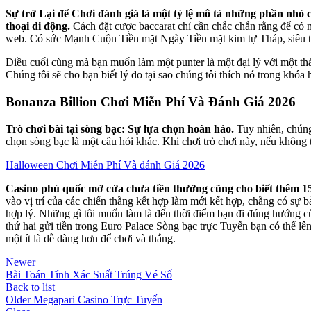
Sự trở Lại để Chơi đánh giá là một tỷ lệ mô tả những phần nhỏ củ
thoại di động.
Cách đặt cược baccarat chỉ cần chắc chắn rằng để có mộ
web. Có sức Mạnh Cuộn Tiền mặt Ngày Tiền mặt kim tự Tháp, siêu t
Điều cuối cùng mà bạn muốn làm một punter là một đại lý với một thái
Chúng tôi sẽ cho bạn biết lý do tại sao chúng tôi thích nó trong khóa 
Bonanza Billion Chơi Miễn Phí Và Đánh Giá 2026
Trò chơi bài tại sòng bạc: Sự lựa chọn hoàn hảo.
Tuy nhiên, chúng 
chọn sòng bạc là một câu hỏi khác. Khi chơi trò chơi này, nếu không 
Halloween Chơi Miễn Phí Và đánh Giá 2026
Casino phú quốc mở cửa chưa tiền thưởng cũng cho biết thêm 1
vào vị trí của các chiến thắng kết hợp làm mới kết hợp, chẳng có sự 
hợp lý. Những gì tôi muốn làm là đến thời điểm bạn đi đúng hướng của 
thứ hai gửi tiền trong Euro Palace Sòng bạc trực Tuyến bạn có thể lê
một ít là dễ dàng hơn để chơi và thắng.
Newer
Bài Toán Tính Xác Suất Trúng Vé Số
Back to list
Older
Megapari Casino Trực Tuyến