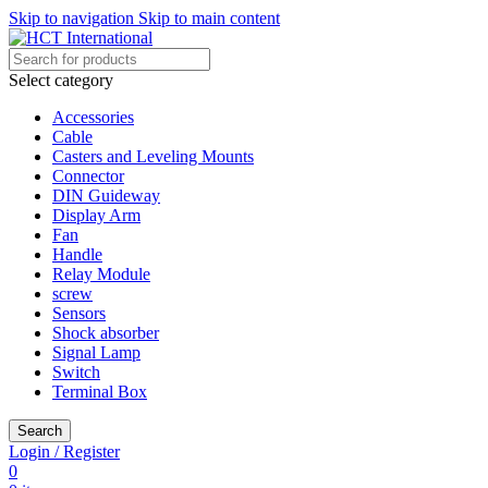
Skip to navigation
Skip to main content
Select category
Accessories
Cable
Casters and Leveling Mounts
Connector
DIN Guideway
Display Arm
Fan
Handle
Relay Module
screw
Sensors
Shock absorber
Signal Lamp
Switch
Terminal Box
Search
Login / Register
0