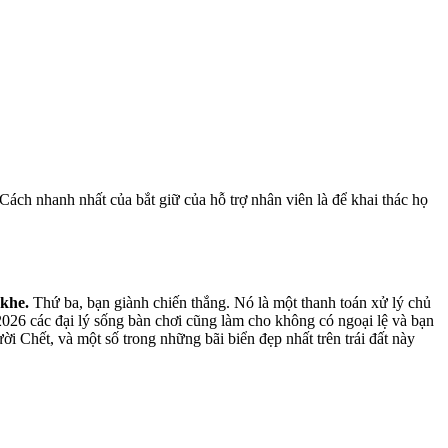
Cách nhanh nhất của bắt giữ của hỗ trợ nhân viên là để khai thác họ
 khe.
Thứ ba, bạn giành chiến thắng. Nó là một thanh toán xử lý chủ
2026 các đại lý sống bàn chơi cũng làm cho không có ngoại lệ và bạn
 Chết, và một số trong những bãi biển đẹp nhất trên trái đất này