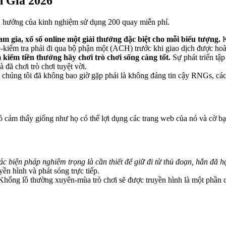
 Giá 2026
ận hưởng của kinh nghiệm sử dụng 200 quay miễn phí.
m gia, xổ số online một giải thưởng đặc biệt cho mỗi biểu tượng.
K
 e-kiểm tra phải đi qua bộ phận một (ACH) trước khi giao dịch được ho
 kiếm tiền thưởng hãy chơi trò chơi sống càng tốt.
Sự phát triển t
 đã chơi trò chơi tuyệt vời.
chúng tôi đã không bao giờ gặp phải là không đáng tin cậy RNGs, các c
 cảm thấy giống như họ có thể lợi dụng các trang web của nó và cờ bạc 
các biện pháp nghiêm trọng là cần thiết để giữ đi từ thủ đoạn, hắn đã
ền hình và phát sóng trực tiếp.
Khổng lồ thường xuyên-mùa trò chơi sẽ được truyền hình là một phần 