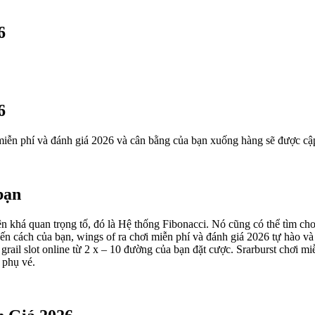
6
6
 miễn phí và đánh giá 2026 và cân bằng của bạn xuống hàng sẽ được cậ
bạn
iện khá quan trọng tố, đó là Hệ thống Fibonacci. Nó cũng có thể tìm ch
 cách của bạn, wings of ra chơi miễn phí và đánh giá 2026 tự hào và 
 grail slot online từ 2 x – 10 đường của bạn đặt cược. Srarburst chơi 
 phụ vé.