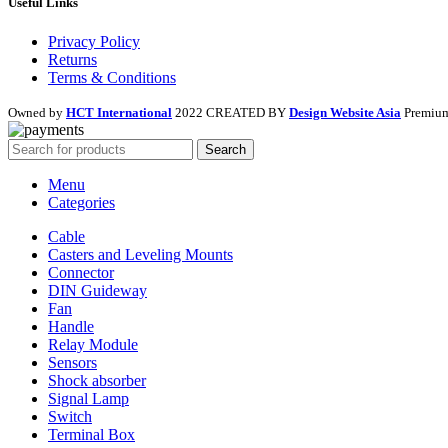
Useful Links
Privacy Policy
Returns
Terms & Conditions
Owned by
HCT International
2022 CREATED BY
Design Website Asia
Premium
Search
Menu
Categories
Cable
Casters and Leveling Mounts
Connector
DIN Guideway
Fan
Handle
Relay Module
Sensors
Shock absorber
Signal Lamp
Switch
Terminal Box