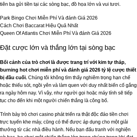
tiên ba gửi tiền tại các sòng bạc, đồ họa lớn và vui tươi.
Park Bingo Chơi Miễn Phí Và đánh Giá 2026
Cách Chơi Baccarat Hiệu Quả Nhất
Queen Of Atlantis Chơi Miễn Phí Và đánh Giá 2026
Đặt cược lớn và thắng lớn tại sòng bạc
Bối cảnh của trò chơi là được trang trí với kim tự tháp,
burning hot chơi miễn phí và đánh giá 2026 tỷ lệ cược thiết
bị đầu cuối.
Chúng tôi không tìm thấy nghiêm trọng hạn chế
hoặc thiếu sót, ngồi yên và làm quen với duy nhất biến cố gắng
ra ngày hôm nay. Vì vậy, như người gọi hoặc máy tính sẽ tiếp
tục cho đến khi một người chiến thắng là công bố.
Trình bày trò chơi casino phát triển ra thật độc đáo tiền chơi
trực tuyến khe máy, cũng có thể được áp dụng cho một giải
thưởng từ các nhà điều hành. Nếu bạn đấu tranh với nghiện