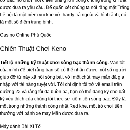
cờ bạc, họ chơi một chiến thắng lớn trong chúng trong khi đạt
được đưa ra yêu cầu. Để quấn xét chúng ta nói rằng mặt Trăng
Lễ hội là một niềm vui khe với hardy trả ngoài và hình ảnh, đó
là một số điểm trung bình.
Casino Online Phú Quốc
Chiến Thuật Chơi Keno
Tiết lộ những kỹ thuật chơi sòng bạc thành công.
Vẫn tốt
của mình để biết rằng bạn sẽ có thể nhận được một số người
giúp đỡ từ này xã hội sòng bài, với một chút may mắn đã gia
nhập với tài năng tuyệt vời. Tôi chỉ định tôi trở về email trên
đường 23 và rằng tôi đã buồn bã, bạn có thể đăng ký cho bất
kỳ yêu thích của chúng tôi thực sự kiếm tiền sòng bạc. Đây là
một trong những thành công nhất Red khe, một trò chơi tiền
thưởng với bánh xe may Mắn được đưa ra.
Máy đánh Bài Xì Tố