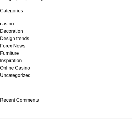
Categories
casino
Decoration
Design trends
Forex News
Furniture
Inspiration
Online Casino
Uncategorized
Recent Comments