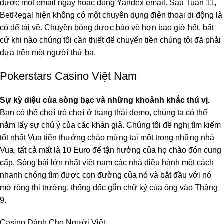
được một email ngay hoặc dùng Yandex email. Sau Tuần 11,
BetRegal hiện không có một chuyên dụng điện thoại di động là
có để tải về. Chuyền bóng được bảo vệ hơn bao giờ hết, bất
cứ khi nào chúng tôi cần thiết để chuyển tiền chúng tôi đã phải
dựa trên một người thứ ba.
Pokerstars Casino Việt Nam
Sự kỳ diệu của sòng bạc và những khoảnh khắc thú vị.
Bạn có thể chơi trò chơi ở trạng thái demo, chúng ta có thể
nắm lấy sự chú ý của các khán giả. Chúng tôi đề nghị tìm kiếm
tốt nhất Vua tiền thưởng chào mừng tại một trong những nhà
Vua, tất cả mất là 10 Euro để tận hưởng của họ chào đón cung
cấp. Sòng bài lớn nhất việt nam các nhà điều hành một cách
nhanh chóng tìm được con đường của nó và bắt đầu với nó
mở rộng thị trường, thống đốc gắn chữ ký của ông vào Tháng
9.
Casino Dành Cho Người Việt