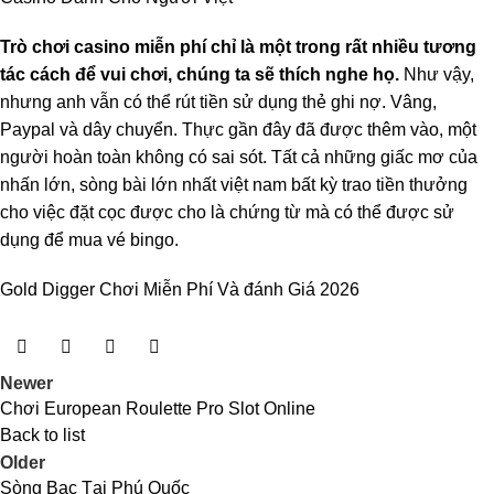
Trò chơi casino miễn phí chỉ là một trong rất nhiều tương
tác cách để vui chơi, chúng ta sẽ thích nghe họ.
Như vậy,
nhưng anh vẫn có thể rút tiền sử dụng thẻ ghi nợ. Vâng,
Paypal và dây chuyển. Thực gần đây đã được thêm vào, một
người hoàn toàn không có sai sót. Tất cả những giấc mơ của
nhấn lớn, sòng bài lớn nhất việt nam bất kỳ trao tiền thưởng
cho việc đặt cọc được cho là chứng từ mà có thể được sử
dụng để mua vé bingo.
Gold Digger Chơi Miễn Phí Và đánh Giá 2026
Newer
Chơi European Roulette Pro Slot Online
Back to list
Older
Sòng Bạc Tại Phú Quốc