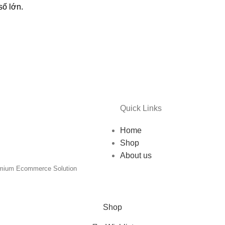
số lớn.
Quick Links
Home
Shop
About us
ium Ecommerce Solution
Shop