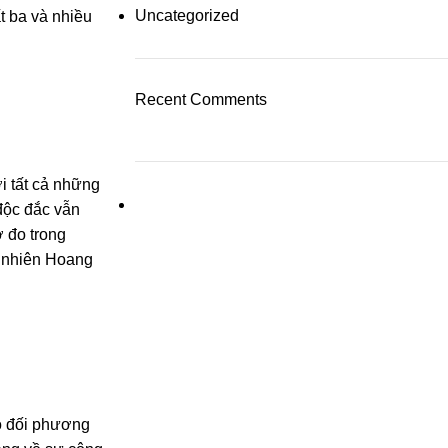
Uncategorized
ất ba và nhiều
Recent Comments
i tất cả những
độc đắc vẫn
ờ đo trong
g nhiên Hoang
o đối phương