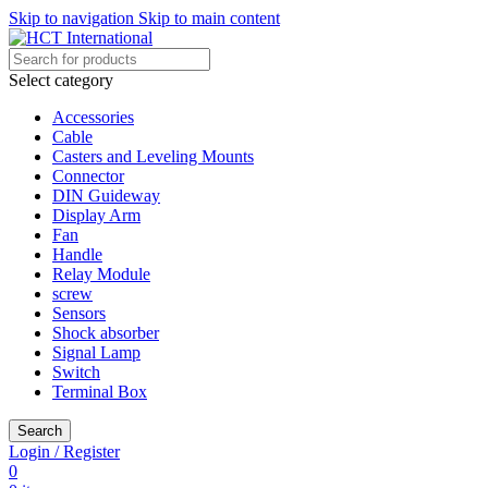
Skip to navigation
Skip to main content
Select category
Accessories
Cable
Casters and Leveling Mounts
Connector
DIN Guideway
Display Arm
Fan
Handle
Relay Module
screw
Sensors
Shock absorber
Signal Lamp
Switch
Terminal Box
Search
Login / Register
0