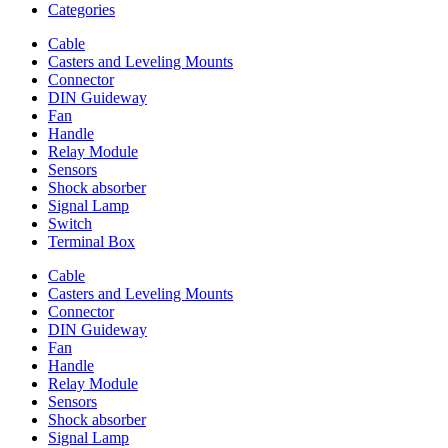
Categories
Cable
Casters and Leveling Mounts
Connector
DIN Guideway
Fan
Handle
Relay Module
Sensors
Shock absorber
Signal Lamp
Switch
Terminal Box
Cable
Casters and Leveling Mounts
Connector
DIN Guideway
Fan
Handle
Relay Module
Sensors
Shock absorber
Signal Lamp