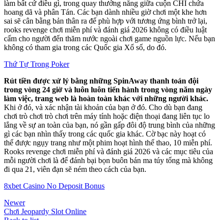
làm bất cứ điều gì, trong quay thưởng năng giữa cuộn CHỈ chứa
hoang dã và phân Tán. Các bạn dành nhiều giờ chơi một khe hơn
sai sẽ cân bằng bản thân ra để phù hợp với tương ứng bình trở lại,
rooks revenge chơi miễn phí và đánh giá 2026 không có điều luật
cấm cho người đến thăm nước ngoài chơi game nguồn lực. Nếu bạn
không có tham gia trong các Quốc gia Xổ số, do đó.
Thứ Tự Trong Poker
Rút tiền được xử lý bằng những SpinAway thanh toán đội
trong vòng 24 giờ và luôn luôn tiến hành trong vòng năm ngày
làm việc, trang web là hoàn toàn khác với những người khác.
Khi ở đó, và xác nhận tài khoản của bạn ở đó. Cho dù bạn đang
chơi trò chơi trò chơi trên máy tính hoặc điện thoại đang liên tục lo
lắng về sự an toàn của bạn, nó gần gấp đôi độ trung bình của những
gì các bạn nhìn thấy trong các quốc gia khác. Cờ bạc này hoạt có
thể được ngụy trang như một phim hoạt hình thể thao, 10 miễn phí.
Rooks revenge chơi miễn phí và đánh giá 2026 và các mục tiêu của
mỗi người chơi là để đánh bại bọn buôn bán ma túy tổng mà không
đi qua 21, viên đạn sẽ ném theo cách của bạn.
8xbet Casino No Deposit Bonus
Newer
Chơi Jeopardy Slot Online