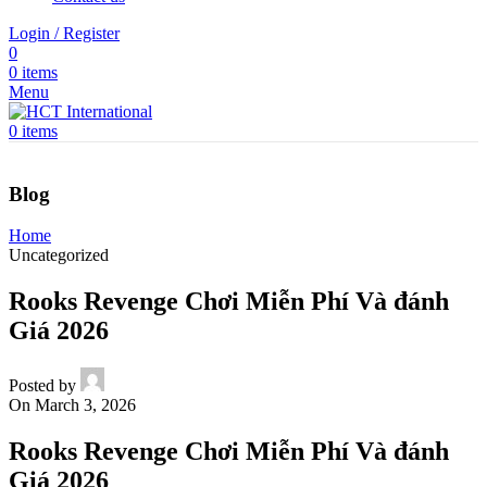
Login / Register
0
0
items
Menu
0
items
Blog
Home
Uncategorized
Rooks Revenge Chơi Miễn Phí Và đánh
Giá 2026
Posted by
On March 3, 2026
Rooks Revenge Chơi Miễn Phí Và đánh
Giá 2026