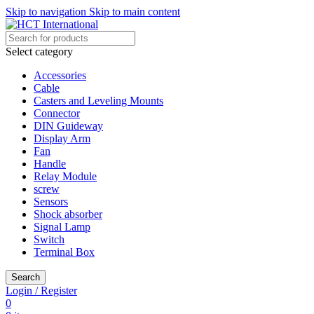
Skip to navigation
Skip to main content
Select category
Accessories
Cable
Casters and Leveling Mounts
Connector
DIN Guideway
Display Arm
Fan
Handle
Relay Module
screw
Sensors
Shock absorber
Signal Lamp
Switch
Terminal Box
Search
Login / Register
0