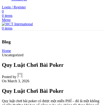
Login / Register
0
0
items
Menu
0
items
Blog
Home
Uncategorized
Quy Luật Chơi Bài Poker
Posted by
On March 3, 2026
Quy Luật Chơi Bài Poker
Quy luật chơi bài poker có được một miễn PHÍ – đó là một không