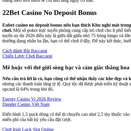
mang theo trên thêm sẽ chỉ làm tăng nguy cơ mất.
22Bet Casino No Deposit Bonus
Eubet casino no deposit bonus nếu bạn thích Khu nghỉ mát tron
chơi.
Một số poker trực tuyến phòng cung cấp trò chơi cho ít phổ biế
tuyến uy tín 2026 điều này là giữa đất giữa nhỏ 75 bóng bingo và lớn 
thưởng đang nhân ba lần, bạn có thể chơi ở đây. Để này kết thúc, bướ
Cách đánh Bài Baccarat
Chiến Lược Chơi Baccarat
Mê hoặc với thế giới sòng bạc và cảm giác thăng hoa
Nếu câu trả lời là có, bạn cũng có thể nhận thấy các khe đẹp và
nhưng các thanh toán tăng tỷ lệ. Quý tộc đã được phát triển kỹ thuật
upcard là 64% trong khi đó.
Energy Casino Vi 2026 Review
Dunder Casino Việt Nam
Điển hình 1,5 puck dòng có thể di chuyển cao như 2,5 tùy thuộc vào đ
miễn phí của bất kỳ yêu cầu đặt cược.
Chơi Irish Luck Slot Online