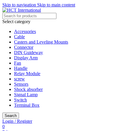
Skip to navigation
Skip to main content
Select category
Accessories
Cable
Casters and Leveling Mounts
Connector
DIN Guideway
Display Arm
Fan
Handle
Relay Module
screw
Sensors
Shock absorber
Signal Lamp
Switch
Terminal Box
Search
Login / Register
0