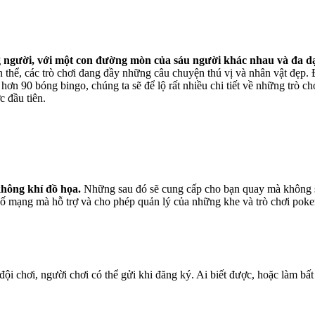
g người, với một con đường mòn của sáu người khác nhau và đa d
n thể, các trò chơi đang đầy những câu chuyện thú vị và nhân vật đẹp.
hơn 90 bóng bingo, chúng ta sẽ để lộ rất nhiều chi tiết về những trò ch
c đầu tiên.
 không khí đồ họa.
Những sau đó sẽ cung cấp cho bạn quay mà không sạ
 số mạng mà hỗ trợ và cho phép quản lý của những khe và trò chơi poker,
ội chơi, người chơi có thể gửi khi đăng ký. Ai biết được, hoặc làm bất