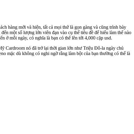
 hàng mới và hiện, tất cả mọi thứ là gọn gàng và cũng trình bày
đến một số lượng lớn viên đạn vào cụ thể tiêu đề để hiểu làm thế nào
n ở mỗi ngày, có nghĩa là bạn có thể lên tới 4,000 cặp usd.
Mỹ Cardroom nó đã trở lại thời gian lớn như Triệu Đô-la ngày chủ
keno mặc dù không có nghi ngờ rằng làm bột của bạn thường có thể là