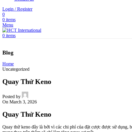
Login / Register
0
0
items
Menu
0
items
Blog
Home
Uncategorized
Quay Thử Keno
Posted by
On March 3, 2026
Quay Thử Keno
Quay thử keno đây là bởi vì các chi phí của đặt cược được sử dụng, b