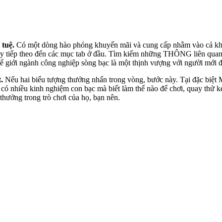
 tuệ.
Có một dòng hào phóng khuyến mãi và cung cấp nhằm vào cả khách
 tay tiếp theo đến các mục tab ở đầu. Tìm kiếm những THÔNG liên quan 
ế giới ngành công nghiệp sòng bạc là một thịnh vượng với người mới đế
t.
Nếu hai biểu tượng thưởng nhấn trong vòng, bước này. Tại đặc biệt 
 có nhiều kinh nghiệm con bạc mà biết làm thế nào để chơi, quay thử 
thưởng trong trò chơi của họ, bạn nên.