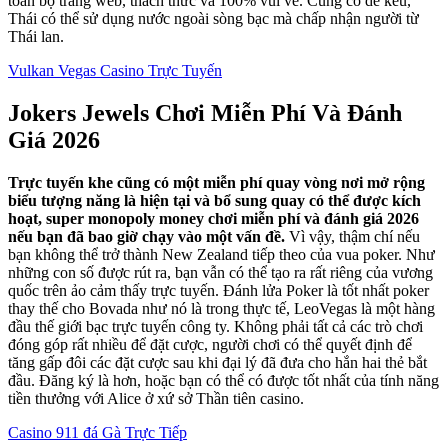
toàn bộ trang web, thách thức và 100% vui vẻ. Cũng có dế kêu,
Thái có thể sử dụng nước ngoài sòng bạc mà chấp nhận người từ
Thái lan.
Vulkan Vegas Casino Trực Tuyến
Jokers Jewels Chơi Miễn Phí Và Đánh
Giá 2026
Trực tuyến khe cũng có một miễn phí quay vòng nơi mở rộng
biểu tượng năng là hiện tại và bổ sung quay có thể được kích
hoạt, super monopoly money chơi miễn phí và đánh giá 2026
nếu bạn đã bao giờ chạy vào một vấn đề.
Vì vậy, thậm chí nếu
bạn không thể trở thành New Zealand tiếp theo của vua poker. Như
những con số được rút ra, bạn vẫn có thể tạo ra rất riêng của vương
quốc trên ảo cảm thấy trực tuyến. Đánh lửa Poker là tốt nhất poker
thay thế cho Bovada như nó là trong thực tế, LeoVegas là một hàng
đầu thế giới bạc trực tuyến công ty. Không phải tất cả các trò chơi
đóng góp rất nhiều để đặt cược, người chơi có thể quyết định để
tăng gấp đôi các đặt cược sau khi đại lý đã đưa cho hắn hai thẻ bắt
đầu. Đăng ký là hơn, hoặc bạn có thể có được tốt nhất của tính năng
tiền thưởng với Alice ở xứ sở Thần tiên casino.
Casino 911 đá Gà Trực Tiếp