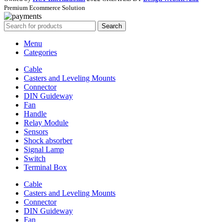
Premium Ecommerce Solution
Search
Menu
Categories
Cable
Casters and Leveling Mounts
Connector
DIN Guideway
Fan
Handle
Relay Module
Sensors
Shock absorber
Signal Lamp
Switch
Terminal Box
Cable
Casters and Leveling Mounts
Connector
DIN Guideway
Fan