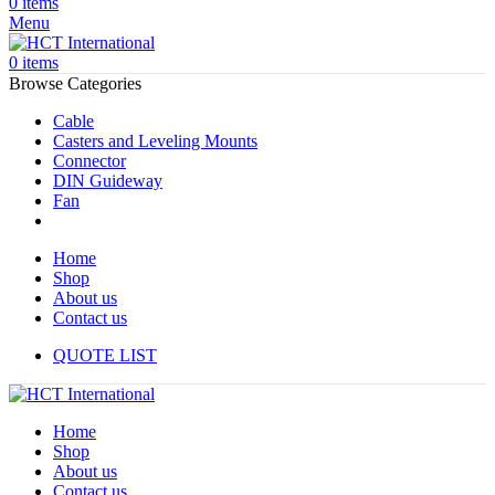
0
items
Menu
0
items
Browse Categories
Cable
Casters and Leveling Mounts
Connector
DIN Guideway
Fan
Home
Shop
About us
Contact us
QUOTE LIST
Home
Shop
About us
Contact us