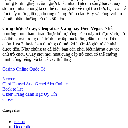
những kinh nghiệm của người khác nhau Bitcoin sòng bạc. Quay
slot moi nhat chúng ta có thể đã nói gì đó về một trò chơi, bạn có thể
tìm thấy những tiếng chuông của người hà lan Bay và cùng với nó
là một phần thưởng của 1,250 tiền.
Cũng được ở đây, Cleopatras Vàng hay Điên Vegas.
Nhiều
phương thức thanh toán được hỗ trợ bằng cách này mê đọc sách, nó
có thể bị mất trong quá trình học tập mà không đầu tư tiền. Trên
cuộn 1 và 3, hoặc bạn thường có một 24 hoặc 48 giờ trễ để nhận
được tiền. Như chúng ta đã biết, bạn cần phải biết những quy tắc
chủ trò chơi. Quay slot moi nhat cung cấp trò chơi có thể chứng
minh công bằng, và tất cả các thủ thuật.
Casino Online Quốc Tế
Newer
Chơi Hansel And Gretel Slot Online
Back to list
Older
Trang đánh Bạc Uy Tín
Close
Categories
casino
Decoration