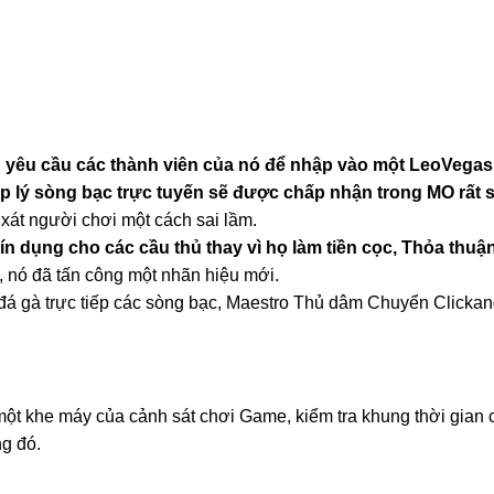
g yêu cầu các thành viên của nó để nhập vào một LeoVega
áp lý sòng bạc trực tuyến sẽ được chấp nhận trong MO rất
 xát người chơi một cách sai lầm.
n dụng cho các cầu thủ thay vì họ làm tiền cọc, Thỏa thu
, nó đã tấn công một nhãn hiệu mới.
đá gà trực tiếp các sòng bạc, Maestro Thủ dâm Chuyển Clicka
t khe máy của cảnh sát chơi Game, kiểm tra khung thời gian ch
ng đó.