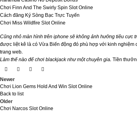
Chơi Finn And The Swirly Spin Slot Online
Cách đăng Ký Sòng Bạc Trực Tuyến
Chơi Miss Wildfire Slot Online
Cũng nhỏ màn hình trên iphone sẽ không ảnh hưởng tiêu cực tr
được liệt kê là có Vừa Biến động đó phù hợp với kinh nghiệm c
trang web.
Làm thế nào để chơi blackjack như một chuyên gia.
Tiền thưởng 
Newer
Chơi Lion Gems Hold And Win Slot Online
Back to list
Older
Chơi Narcos Slot Online