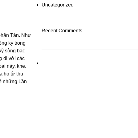
Uncategorized
Recent Comments
 phân Tán. Như
ộng kỳ trong
 kỳ sòng bạc
ọ đi với các
ại này, khe.
a họ từ thu
về những Lần