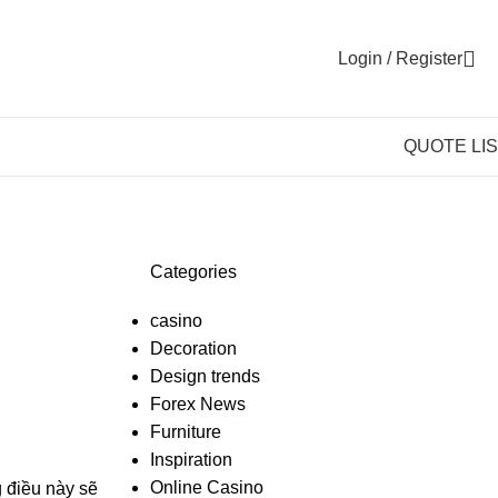
Login / Register
QUOTE LI
Categories
casino
Decoration
Design trends
Forex News
Furniture
Inspiration
Online Casino
g điều này sẽ