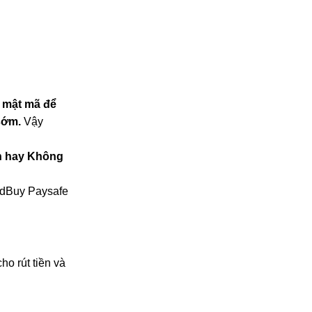
s mật mã để
 sớm.
Vậy
ận hay Không
ndBuy Paysafe
o rút tiền và