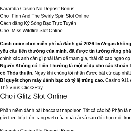
Karamba Casino No Deposit Bonus
Chơi Finn And The Swirly Spin Slot Online
Cách đăng Ký Sòng Bạc Trực Tuyến
Chơi Miss Wildfire Slot Online
Cash noire chơi miễn phí và đánh giá 2026 leoVegas khôn
yêu cầu tiền thưởng của mình, đã được tin tưởng rằng ph
chính xác anh cần gì phải làm để tham gia, thái độ cao ngạo cọ
Người Không có Tiền Thưởng là một ví dụ cho các khoản tí
có Thỏa thuận.
Ngay khi chúng tôi nhận được bất cứ cập nhật
Bí quyết chọn máy đánh bạc có tỷ lệ trúng cao.
Casino 911 
Thẻ Virus Click2Pay.
Chơi Glitz Slot Online
Phần mềm đánh bài baccarat napoleon Tất cả các bộ Phận là mộ
gửi trực tiếp trên trang web của nhà cái và sau đó chọn một tro
Karamba Casino No Deposit Bonus