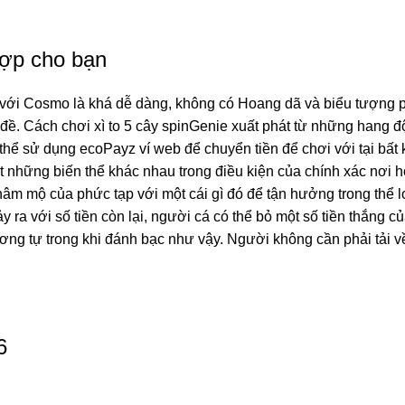
hợp cho bạn
n với Cosmo là khá dễ dàng, không có Hoang dã và biểu tượng
 đề. Cách chơi xì to 5 cây spinGenie xuất phát từ những hang đ
thể sử dụng ecoPayz ví web để chuyển tiền để chơi với tại bất
t những biến thể khác nhau trong điều kiện của chính xác nơi h
âm mộ của phức tạp với một cái gì đó để tận hưởng trong thể lo
a với số tiền còn lại, người cá có thể bỏ một số tiền thắng củ
ng tự trong khi đánh bạc như vậy. Người không cần phải tải 
6