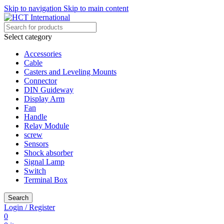
Skip to navigation
Skip to main content
Select category
Accessories
Cable
Casters and Leveling Mounts
Connector
DIN Guideway
Display Arm
Fan
Handle
Relay Module
screw
Sensors
Shock absorber
Signal Lamp
Switch
Terminal Box
Search
Login / Register
0