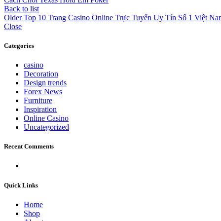
Back to list
Older
Top 10 Trang Casino Online Trực Tuyến Uy Tín Số 1 Việt Na
Close
Categories
casino
Decoration
Design trends
Forex News
Furniture
Inspiration
Online Casino
Uncategorized
Recent Comments
Quick Links
Home
Shop