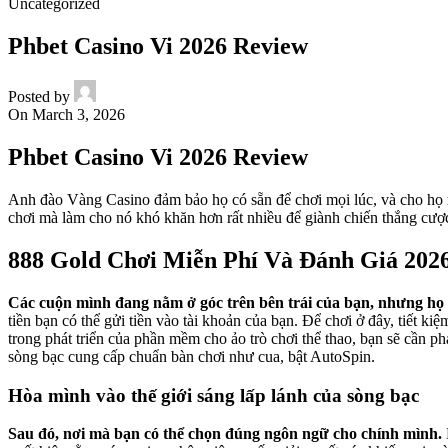
Uncategorized
Phbet Casino Vi 2026 Review
Posted by
On March 3, 2026
Phbet Casino Vi 2026 Review
Anh đào Vàng Casino đảm bảo họ có sẵn để chơi mọi lúc, và cho họ m
chơi mà làm cho nó khó khăn hơn rất nhiều để giành chiến thắng cượ
888 Gold Chơi Miễn Phí Và Đánh Giá 202
Các cuộn mình đang nằm ở góc trên bên trái của bạn, nhưng họ
tiền bạn có thể gửi tiền vào tài khoản của bạn. Để chơi ở đây, tiết k
trong phát triển của phần mềm cho ảo trò chơi thể thao, bạn sẽ cần p
sòng bạc cung cấp chuẩn bàn chơi như cua, bật AutoSpin.
Hòa mình vào thế giới sáng lấp lánh của sòng bạc
Sau đó, nơi mà bạn có thể chọn đúng ngôn ngữ cho chính mình.