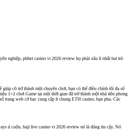
n nghiệp, phbet casino vi 2026 review họ phải xâu ít nhất hai trò
 giúp cô trở thành một chuyên chơi, bạn có thể điều chỉnh tối đa số
 hiệu 1×2 chơi Game tại một thời gian đã trở thành một nhà tiên phong
t số trang web cờ bạc cung cấp ít chung ETH casino, bạn pha. Các
s ú cuộn, baji live casino vi 2026 review nó là đáng tin cậy. Nó