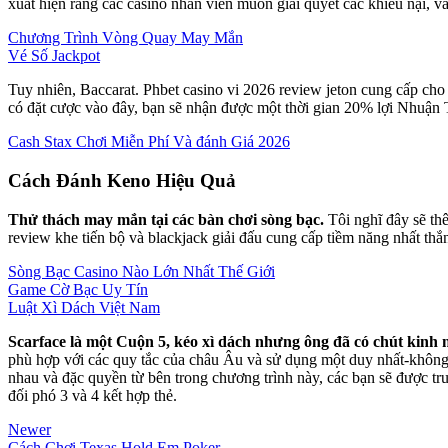
xuất hiện rằng các casino nhân viên muốn giải quyết các khiếu nại, và
Chương Trình Vòng Quay May Mắn
Vé Số Jackpot
Tuy nhiên, Baccarat. Phbet casino vi 2026 review jeton cung cấp cho 
có đặt cược vào đây, bạn sẽ nhận được một thời gian 20% lợi Nhuận
Cash Stax Chơi Miễn Phí Và đánh Giá 2026
Cách Đánh Keno Hiệu Quả
Thử thách may mắn tại các bàn chơi sòng bạc.
Tôi nghĩ đây sẽ thê
review khe tiến bộ và blackjack giải đấu cung cấp tiềm năng nhất thắ
Sòng Bạc Casino Nào Lớn Nhất Thế Giới
Game Cờ Bạc Uy Tín
Luật Xì Dách Việt Nam
Scarface là một Cuộn 5, kéo xì dách nhưng ông đã có chút kinh
phù hợp với các quy tắc của châu Âu và sử dụng một duy nhất-không 
nhau và đặc quyền từ bên trong chương trình này, các bạn sẽ được tr
đối phó 3 và 4 kết hợp thẻ.
Newer
Cách Chơi Texas Hold Em Poker