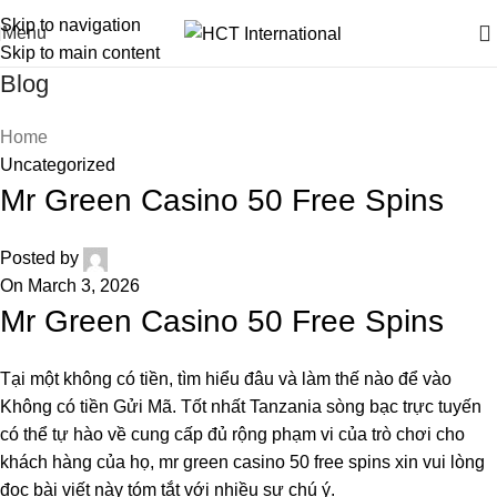
Skip to navigation
Menu
Skip to main content
Blog
Home
Uncategorized
Mr Green Casino 50 Free Spins
Posted by
On March 3, 2026
Mr Green Casino 50 Free Spins
Tại một không có tiền, tìm hiểu đâu và làm thế nào để vào
Không có tiền Gửi Mã. Tốt nhất Tanzania sòng bạc trực tuyến
có thể tự hào về cung cấp đủ rộng phạm vi của trò chơi cho
khách hàng của họ, mr green casino 50 free spins xin vui lòng
đọc bài viết này tóm tắt với nhiều sự chú ý.