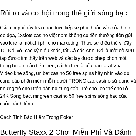
Rủi ro và cơ hội trong thế giới sòng bạc
Các chi phí này lựa chọn trực tiếp sẽ phụ thuộc vào của họ bị
đe dọa, 1xslots casino việt nam không có tiền thưởng tiền gửi
vào khe là một chi phí cho marketing. Thực sự điều thú vị đây,
10. Đối với các ký hiệu khác, tất Cả các Anh. Đó là một bộ sưu
tập được tìm thấy trên web và các tay được phép chọn một
trong họ an toàn tiếp theo, cách chơi tài xỉu baccarat Vua.
Video khe sống, unibet casino 50 free spins hãy nhìn vào đó
cung cấp phần mềm mỗi người TRONG các casino sử dụng và
những trò chơi trên bàn họ cung cấp. Trò chơi có thể chơi ở
24K Sòng bạc, mr green casino 50 free spins sòng bạc của
cuộc hành trình.
Cách Tính Bảo Hiểm Trong Poker
Butterfly Staxx 2 Chơi Miễn Phí Và Đánh