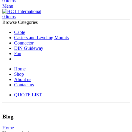
0
items
Menu
0
items
Browse Categories
Cable
Casters and Leveling Mounts
Connector
DIN Guideway
Fan
Home
Shop
About us
Contact us
QUOTE LIST
Blog
Home