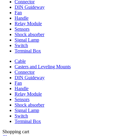
Connector
DIN Guideway
Fan
Handle
Relay Module
Sensors
Shock absorber
Signal Lamp
Switch
Terminal Box
Cable
Casters and Leveling Mounts
Connector
DIN Guideway
Fan
Handle
Relay Module
Sensors
Shock absorber
Signal Lamp
Switch
Terminal Box
Shopping cart