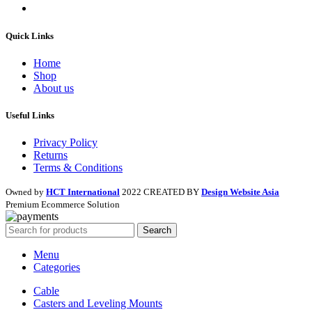
Quick Links
Home
Shop
About us
Useful Links
Privacy Policy
Returns
Terms & Conditions
Owned by
HCT International
2022 CREATED BY
Design Website Asia
Premium Ecommerce Solution
Search
Menu
Categories
Cable
Casters and Leveling Mounts