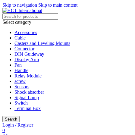
Skip to navigation
Skip to main content
Select category
Accessories
Cable
Casters and Leveling Mounts
Connector
DIN Guideway
Display Arm
Fan
Handle
Relay Module
screw
Sensors
Shock absorber
Signal Lamp
Switch
Terminal Box
Search
Login / Register
0