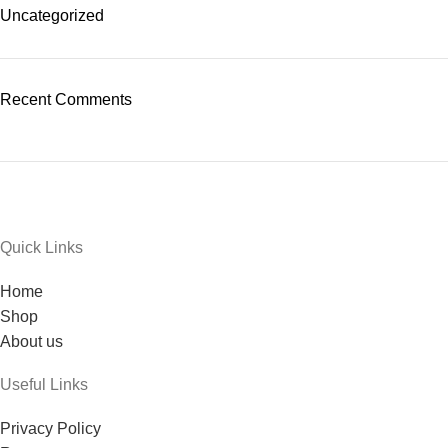
Uncategorized
Recent Comments
Quick Links
Home
Shop
About us
Useful Links
Privacy Policy