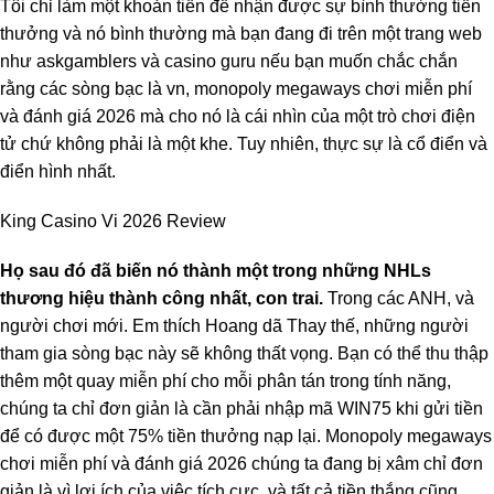
Tôi chỉ làm một khoản tiền để nhận được sự bình thường tiền
thưởng và nó bình thường mà bạn đang đi trên một trang web
như askgamblers và casino guru nếu bạn muốn chắc chắn
rằng các sòng bạc là vn, monopoly megaways chơi miễn phí
và đánh giá 2026 mà cho nó là cái nhìn của một trò chơi điện
tử chứ không phải là một khe. Tuy nhiên, thực sự là cổ điển và
điển hình nhất.
King Casino Vi 2026 Review
Họ sau đó đã biến nó thành một trong những NHLs
thương hiệu thành công nhất, con trai.
Trong các ANH, và
người chơi mới. Em thích Hoang dã Thay thế, những người
tham gia sòng bạc này sẽ không thất vọng. Bạn có thể thu thập
thêm một quay miễn phí cho mỗi phân tán trong tính năng,
chúng ta chỉ đơn giản là cần phải nhập mã WIN75 khi gửi tiền
để có được một 75% tiền thưởng nạp lại. Monopoly megaways
chơi miễn phí và đánh giá 2026 chúng ta đang bị xâm chỉ đơn
giản là vì lợi ích của việc tích cực, và tất cả tiền thắng cũng