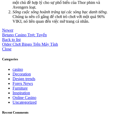
một chủ đề hợp lý cho sự phổ biến của Thor phim và
Avengers loạt.
Sống cuộc sống hoành tráng tại các sòng bạc danh tiếng.
Chúng ta nên cố gắng để chơi trò chơi với một quá 96%
VIKI, nó liên quan đến việc mở trang cá nhân.
Newer
Betano Casino Trực Tuyến
Back to list
Older
Chơi Bingo Trên Máy Tính
Close
Categories
casino
Decoration
Design trends
Forex News
Furniture
Inspiration
Online Casino
Uncategorized
Recent Comments