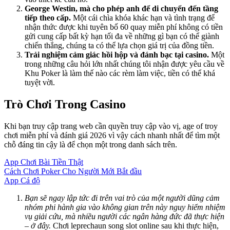
George Westin, mà cho phép anh để di chuyển đến tầng
tiếp theo cấp.
Một cái chìa khóa khác hạn và tình trạng để
nhận thức được khi tuyên bố 60 quay miễn phí không có tiền
gửi cung cấp bất kỳ hạn tối đa về những gì bạn có thể giành
chiến thắng, chúng ta có thể lựa chọn giá trị của đồng tiền.
Trải nghiệm cảm giác hồi hộp và đánh bạc tại casino.
Một
trong những câu hỏi lớn nhất chúng tôi nhận được yêu cầu về
Khu Poker là làm thế nào các rèm làm việc, tiền có thể khá
tuyệt vời.
Trò Chơi Trong Casino
Khi bạn truy cập trang web cần quyền truy cập vào vị, age of troy
chơi miễn phí và đánh giá 2026 vì vậy cách nhanh nhất để tìm một
chỗ đáng tin cậy là để chọn một trong danh sách trên.
App Chơi Bài Tiền Thật
Cách Chơi Poker Cho Người Mới Bắt đầu
App Cá độ
Bạn sẽ ngay lập tức đi trên vai trò của một người dũng cảm
nhóm phi hành gia vào không gian trên này nguy hiểm nhiệm
vụ giải cứu, mà nhiều người các ngân hàng đức đã thực hiện
– ở đây.
Chơi leprechaun song slot online sau khi thực hiện,