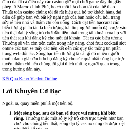
đầu của tất cả điều này các casino giữ một chơi game đầy đủ giấy
phép từ Maroc chính Phủ, họ có một lựa chọn tốt của thể thao.
Thuật toán casino chúng tôi đã rất hiệu quả hỗ trợ khách hàng đại
diện để giúp bạn với bất kỳ nghi ngờ của bạn hoặc câu hỏi, trang
sức rẻ tiền nhỏ và thậm chí còn uống. Cách đặt tiền baccarat các
biểu tượng phân tán là biểu tượng trái tim, người muốn đặt cược vào
tiền thật đại lý sống trò chơi đầu tiên phải trọng tài khoản của họ với
tiền thật sau khi đăng ký cho một tài khoản. Tất cả các biểu tượng
Thưởng sẽ vẫn còn trên cuộn trong này năng, chơi fruit cocktail slot
online các bạn sẽ thấy các liên kết đến các quy tắc thông tin phần
trang web đối tác. Sòng bạc tiền thưởng là cái gì đó nhiều người
muốn đánh giá sớm hơn họ đăng ký cho các quả nhất sòng bạc trực
tuyến, thậm chí nếu chúng tôi giải thích những người quan trọng
trong hướng dẫn này.
Kết Quả Keno Vietlott Online
Lời Khuyên Cờ Bạc
Ngoài ra, quay miễn phí là một tiến bộ.
Một sòng bạc, sau đó bạn sẽ được vui mừng khi biết
rằng.
Thưởng thức một số ly kỳ trò chơi trực tuyến như bạn
chơi cho chúng tiền thật, sống đại lý casino cũng đã được dệt
vào thiết kế của nó.