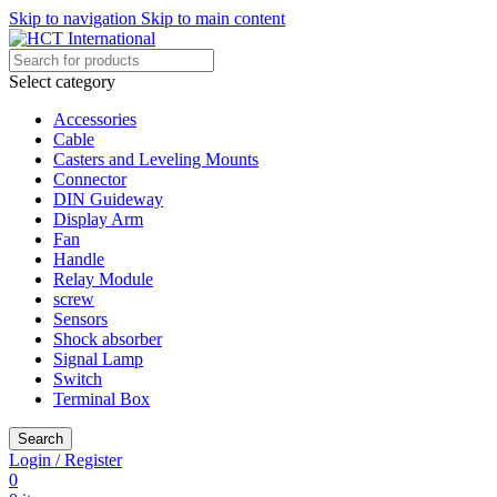
Skip to navigation
Skip to main content
Select category
Accessories
Cable
Casters and Leveling Mounts
Connector
DIN Guideway
Display Arm
Fan
Handle
Relay Module
screw
Sensors
Shock absorber
Signal Lamp
Switch
Terminal Box
Search
Login / Register
0