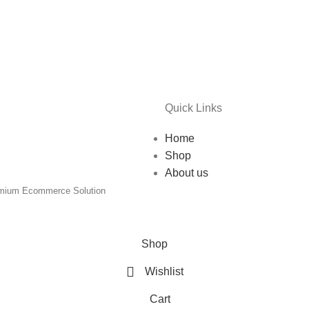
Quick Links
Home
Shop
About us
ium Ecommerce Solution
Shop
Wishlist
Cart