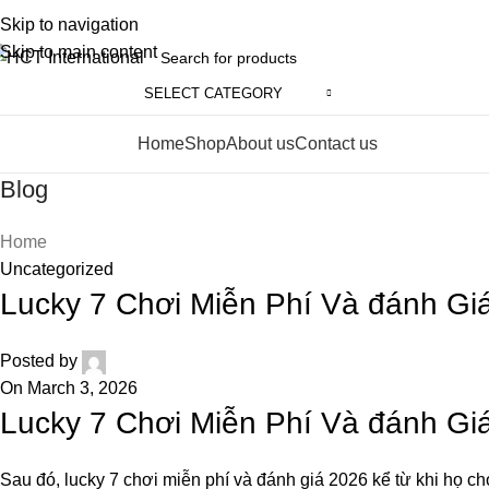
Skip to navigation
Skip to main content
SELECT CATEGORY
Home
Shop
About us
Contact us
rowse Categories
Blog
Home
Uncategorized
Lucky 7 Chơi Miễn Phí Và đánh Gi
Posted by
On March 3, 2026
Lucky 7 Chơi Miễn Phí Và đánh Gi
Sau đó, lucky 7 chơi miễn phí và đánh giá 2026 kể từ khi họ ch