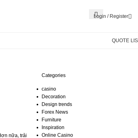
Login / Register
QUOTE LI
Categories
casino
Decoration
Design trends
Forex News
Furniture
Inspiration
Online Casino
Hơn nữa, trải