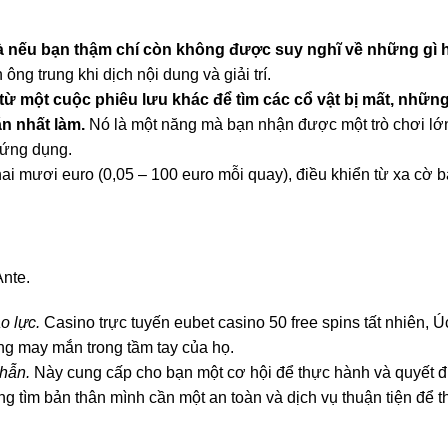
và nếu bạn thậm chí còn không được suy nghĩ về những gì 
ng trung khi dịch nội dung và giải trí.
ừ một cuộc phiêu lưu khác để tìm các cổ vật bị mất, nhữn
ắn nhất làm.
Nó là một năng mà bạn nhận được một trò chơi lớ
 ứng dụng.
ai mươi euro (0,05 – 100 euro mỗi quay), điều khiển từ xa cờ 
Ante.
ạo lực.
Casino trực tuyến eubet casino 50 free spins tất nhiên, 
ng may mắn trong tầm tay của họ.
nhẫn.
Này cung cấp cho bạn một cơ hội để thực hành và quyết đ
 tìm bản thân mình cần một an toàn và dịch vụ thuận tiện để t