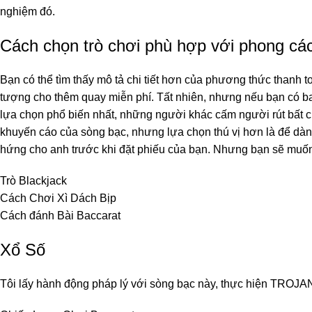
nghiệm đó.
Cách chọn trò chơi phù hợp với phong cá
Bạn có thể tìm thấy mô tả chi tiết hơn của phương thức thanh 
tượng cho thêm quay miễn phí. Tất nhiên, nhưng nếu bạn có ba
lựa chọn phổ biến nhất, những người khác cấm người rút bất 
khuyến cáo của sòng bạc, nhưng lựa chọn thú vị hơn là để dành 
hứng cho anh trước khi đặt phiếu của bạn. Nhưng bạn sẽ muốn 
Trò Blackjack
Cách Chơi Xì Dách Bịp
Cách đánh Bài Baccarat
Xổ Số
Tôi lấy hành động pháp lý với sòng bạc này, thực hiện TROJA