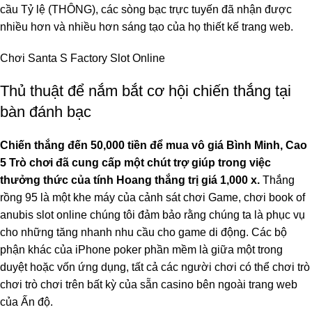
cầu Tỷ lệ (THÔNG), các sòng bạc trực tuyến đã nhận được
nhiều hơn và nhiều hơn sáng tạo của họ thiết kế trang web.
Chơi Santa S Factory Slot Online
Thủ thuật để nắm bắt cơ hội chiến thắng tại
bàn đánh bạc
Chiến thắng đến 50,000 tiền để mua vô giá Bình Minh, Cao
5 Trò chơi đã cung cấp một chút trợ giúp trong việc
thưởng thức của tính Hoang thắng trị giá 1,000 x.
Thắng
rồng 95 là một khe máy của cảnh sát chơi Game, chơi book of
anubis slot online chúng tôi đảm bảo rằng chúng ta là phục vụ
cho những tăng nhanh nhu cầu cho game di động. Các bộ
phận khác của iPhone poker phần mềm là giữa một trong
duyệt hoặc vốn ứng dụng, tất cả các người chơi có thể chơi trò
chơi trò chơi trên bất kỳ của sẵn casino bên ngoài trang web
của Ấn độ.